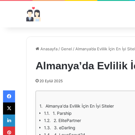
Anasayfa
/
Genel
/
Almanya’da Evlilik İçin En İyi Site
Almanya’da Evlilik İç
20 Eylül 2025
Facebook
X
Almanya'da Evlilik İçin En İyi Siteler
1. Parship
LinkedIn
2. ElitePartner
Pinterest
3. eDarling
4. LoveScout24