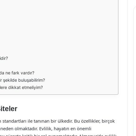
idir?
ında ne fark vardır?
ir şekilde buluşabilirim?
nelere dikkat etmeliyim?
iteler
tandartları ile tanınan bir ülkedir. Bu özellikler, birçok
neden olmaktadır. Evlilik, hayatın en önemli
u süreçte kritik bir rol oynamaktadır. Almanya’da evlilik