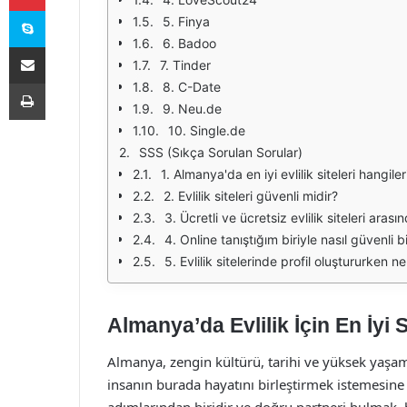
Skype
5. Finya
6. Badoo
E-Posta ile paylaş
7. Tinder
Yazdır
8. C-Date
9. Neu.de
10. Single.de
SSS (Sıkça Sorulan Sorular)
1. Almanya'da en iyi evlilik siteleri hangiler
2. Evlilik siteleri güvenli midir?
3. Ücretli ve ücretsiz evlilik siteleri aras
4. Online tanıştığım biriyle nasıl güvenli b
5. Evlilik sitelerinde profil oluştururken 
Almanya’da Evlilik İçin En İyi S
Almanya, zengin kültürü, tarihi ve yüksek yaşam s
insanın burada hayatını birleştirmek istemesine 
adımlarından biridir ve doğru partneri bulmak, b