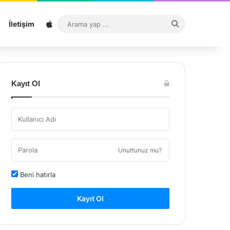
Sitemap
Arama
İletişim
yap
...
Kayıt Ol
Unuttunuz mu?
Beni hatırla
Kayıt Ol