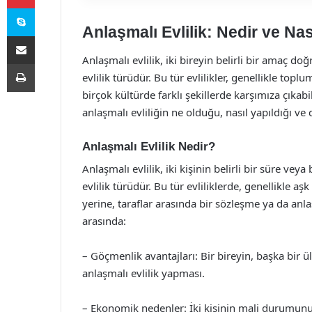
Skype
Anlaşmalı Evlilik: Nedir ve Nası
E-Posta ile paylaş
Anlaşmalı evlilik, iki bireyin belirli bir amaç doğ
Yazdır
evlilik türüdür. Bu tür evlilikler, genellikle top
birçok kültürde farklı şekillerde karşımıza çıkabil
anlaşmalı evliliğin ne olduğu, nasıl yapıldığı ve
Anlaşmalı Evlilik Nedir?
Anlaşmalı evlilik, iki kişinin belirli bir süre veya 
evlilik türüdür. Bu tür evliliklerde, genellikle 
yerine, taraflar arasında bir sözleşme ya da anl
arasında:
– Göçmenlik avantajları: Bir bireyin, başka bir 
anlaşmalı evlilik yapması.
– Ekonomik nedenler: İki kişinin mali durumunu 