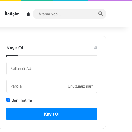
Sitemap
Arama
İletişim
yap
...
Kayıt Ol
Unuttunuz mu?
Beni hatırla
Kayıt Ol