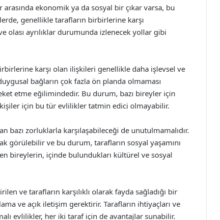
lar arasında ekonomik ya da sosyal bir çıkar varsa, bu
klerde, genellikle tarafların birbirlerine karşı
 ve olası ayrılıklar durumunda izlenecek yollar gibi
birlerine karşı olan ilişkileri genellikle daha işlevsel ve
, duygusal bağların çok fazla ön planda olmaması
reket etme eğilimindedir. Bu durum, bazı bireyler için
şiler için bu tür evlilikler tatmin edici olmayabilir.
dan bazı zorluklarla karşılaşabileceği de unutulmamalıdır.
rak görülebilir ve bu durum, tarafların sosyal yaşamını
nen bireylerin, içinde bulundukları kültürel ve sosyal
irilen ve tarafların karşılıklı olarak fayda sağladığı bir
nlama ve açık iletişim gerektirir. Tarafların ihtiyaçları ve
ı evlilikler, her iki taraf için de avantajlar sunabilir.