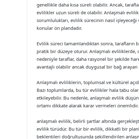
genellikle daha kısa süreli olabilir. Ancak, taraf
evlilikler uzun süreli de olabilir. Anlaşmalı evlili
sorumlulukları, evlilik sürecinin nasıl işleyeceği
konular ön plandadır.
Evlilik süreci tamamlandıktan sonra, tarafların bir
pratik bir düzeye oturur. Anlaşmalı evliliklerde
nedeniyle taraflar, daha rasyonel bir şekilde ha
avantajlı olabilir ancak duygusal bir bağ arayan ki
Anlaşmalı evliliklerin, toplumsal ve kültürel açı
Bazı toplumlarda, bu tür evlilikler hala tabu ola
etkileyebilir. Bu nedenle, anlaşmalı evlilik düşü
ortamı dikkate alarak karar vermeleri önemlidir.
anlaşmalı evlilik, belirli şartlar altında gerçekleşt
evlilik türüdür. Bu tür bir evlilik, dikkatli bir pla
beklentileri doğrultusunda şekillendirilen anlaşmal