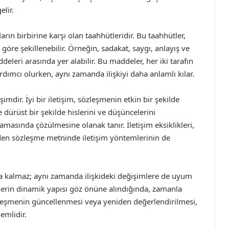
lir.
rın birbirine karşı olan taahhütleridir. Bu taahhütler,
a göre şekillenebilir. Örneğin, sadakat, saygı, anlayış ve
eleri arasında yer alabilir. Bu maddeler, her iki tarafın
ardımcı olurken, aynı zamanda ilişkiyi daha anlamlı kılar.
imdir. İyi bir iletişim, sözleşmenin etkin bir şekilde
e dürüst bir şekilde hislerini ve düşüncelerini
amasında çözülmesine olanak tanır. İletişim eksiklikleri,
den sözleşme metninde iletişim yöntemlerinin de
la kalmaz; aynı zamanda ilişkideki değişimlere de uyum
kilerin dinamik yapısı göz önüne alındığında, zamanla
sözleşmenin güncellenmesi veya yeniden değerlendirilmesi,
nemlidir.