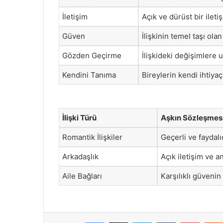
İletişim
Açık ve dürüst bir ilet
Güven
İlişkinin temel taşı ola
Gözden Geçirme
İlişkideki değişimlere
Kendini Tanıma
Bireylerin kendi ihtiyaç
İlişki Türü
Aşkın Sözleşmesi’
Romantik İlişkiler
Geçerli ve faydalıd
Arkadaşlık
Açık iletişim ve an
Aile Bağları
Karşılıklı güvenin
Facebook
X
LinkedIn
Tumblr
Pintere