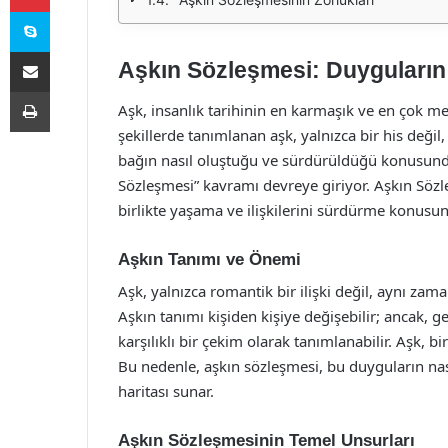
Skype
E-Posta ile paylaş
Aşkın Sözleşmesi: Duyguların 
Yazdır
Aşk, insanlık tarihinin en karmaşık ve en çok mer
şekillerde tanımlanan aşk, yalnızca bir his değil
bağın nasıl oluştuğu ve sürdürüldüğü konusunda
Sözleşmesi” kavramı devreye giriyor. Aşkın Sözl
birlikte yaşama ve ilişkilerini sürdürme konusund
Aşkın Tanımı ve Önemi
Aşk, yalnızca romantik bir ilişki değil, aynı zama
Aşkın tanımı kişiden kişiye değişebilir; ancak, g
karşılıklı bir çekim olarak tanımlanabilir. Aşk, bi
Bu nedenle, aşkın sözleşmesi, bu duyguların nas
haritası sunar.
Aşkın Sözleşmesinin Temel Unsurları