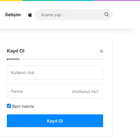
Sitemap
Arama
İletişim
yap
...
Kayıt Ol
Unuttunuz mu?
Beni hatırla
Kayıt Ol