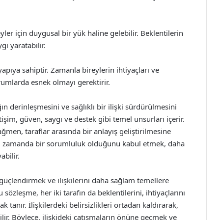
er için duygusal bir yük haline gelebilir. Beklentilerin
gı yaratabilir.
apıya sahiptir. Zamanla bireylerin ihtiyaçları ve
urumlarda esnek olmayı gerektirir.
n derinleşmesini ve sağlıklı bir ilişki sürdürülmesini
şim, güven, saygı ve destek gibi temel unsurları içerir.
ğmen, taraflar arasında bir anlayış geliştirilmesine
ynı zamanda bir sorumluluk olduğunu kabul etmek, daha
abilir.
 güçlendirmek ve ilişkilerini daha sağlam temellere
sözleşme, her iki tarafın da beklentilerini, ihtiyaçlarını
 tanır. İlişkilerdeki belirsizlikleri ortadan kaldırarak,
ilir. Böylece, ilişkideki çatışmaların önüne geçmek ve