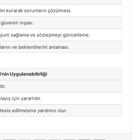
işim kurarak sorunların çözülmesi.
n güvenin inşası.
 uyum sağlama ve sözleşmeyi güncelleme.
larını ve beklentilerini anlaması.
nin Uygulanabilirliği
ır.
layış için yararlıdır.
 tesis edilmesine yardımcı olur.
st
Reddit
VKontakte
Odnoklassniki
Pocket
Skype
Messenger
E-Posta ile paylaş
Yazdır