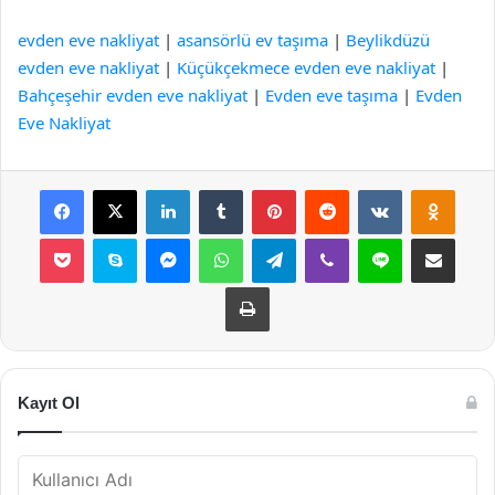
evden eve nakliyat
|
asansörlü ev taşıma
|
Beylikdüzü
evden eve nakliyat
|
Küçükçekmece evden eve nakliyat
|
Bahçeşehir evden eve nakliyat
|
Evden eve taşıma
|
Evden
Eve Nakliyat
Facebook
X
LinkedIn
Tumblr
Pinterest
Reddit
VKontakte
Odnok
Pocket
Skype
Messenger
WhatsApp
Telegram
Viber
Line
E-Posta ile payla
Yazdır
Kayıt Ol