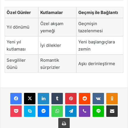
Özel Günler
Kutlamalar
Geçmiş ile Bağlantı
Özel akşam
Geçmişin
Yıl dönümü
yemeği
tazelenmesi
Yeni yıl
Yeni başlangıçlara
İyi dilekler
kutlaması
zemin
Sevgililer
Romantik
Aşkı derinleştirme
Günü
sürprizler
Facebook
X
LinkedIn
Tumblr
Pinterest
Reddit
VKontakte
Odnok
Pocket
Skype
Messenger
WhatsApp
Telegram
Viber
Line
E-Posta ile payla
Yazdır