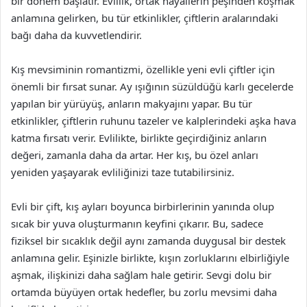
bir dönem başlatır. Evlilik, ortak hayallerin peşinden koşmak
anlamına gelirken, bu tür etkinlikler, çiftlerin aralarındaki
bağı daha da kuvvetlendirir.
Kış mevsiminin romantizmi, özellikle yeni evli çiftler için
önemli bir fırsat sunar. Ay ışığının süzüldüğü karlı gecelerde
yapılan bir yürüyüş, anların makyajını yapar. Bu tür
etkinlikler, çiftlerin ruhunu tazeler ve kalplerindeki aşka hava
katma fırsatı verir. Evlilikte, birlikte geçirdiğiniz anların
değeri, zamanla daha da artar. Her kış, bu özel anları
yeniden yaşayarak evliliğinizi taze tutabilirsiniz.
Evli bir çift, kış ayları boyunca birbirlerinin yanında olup
sıcak bir yuva oluşturmanın keyfini çıkarır. Bu, sadece
fiziksel bir sıcaklık değil aynı zamanda duygusal bir destek
anlamına gelir. Eşinizle birlikte, kışın zorluklarını elbirliğiyle
aşmak, ilişkinizi daha sağlam hale getirir. Sevgi dolu bir
ortamda büyüyen ortak hedefler, bu zorlu mevsimi daha