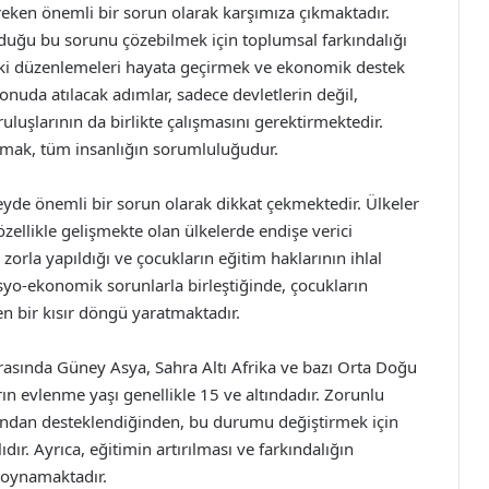
reken önemli bir sorun olarak karşımıza çıkmaktadır.
olduğu bu sorunu çözebilmek için toplumsal farkındalığı
kuki düzenlemeleri hayata geçirmek ve ekonomik destek
uda atılacak adımlar, sadece devletlerin değil,
ruluşlarının da birlikte çalışmasını gerektirmektedir.
atmak, tüm insanlığın sorumluluğudur.
eyde önemli bir sorun olarak dikkat çekmektedir. Ülkeler
özellikle gelişmekte olan ülkelerde endişe verici
 zorla yapıldığı ve çocukların eğitim haklarının ihlal
yo-ekonomik sorunlarla birleştiğinde, çocukların
n bir kısır döngü yaratmaktadır.
arasında Güney Asya, Sahra Altı Afrika ve bazı Orta Doğu
rın evlenme yaşı genellikle 15 ve altındadır. Zorunlu
afından desteklendiğinden, bu durumu değiştirmek için
ır. Ayrıca, eğitimin artırılması ve farkındalığın
 oynamaktadır.