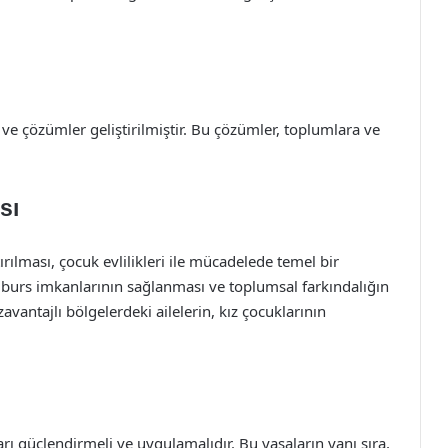
er ve çözümler geliştirilmiştir. Bu çözümler, toplumlara ve
sı
tırılması, çocuk evlilikleri ile mücadelede temel bir
 burs imkanlarının sağlanması ve toplumsal farkındalığın
ezavantajlı bölgelerdeki ailelerin, kız çocuklarının
rı güçlendirmeli ve uygulamalıdır. Bu yasaların yanı sıra,