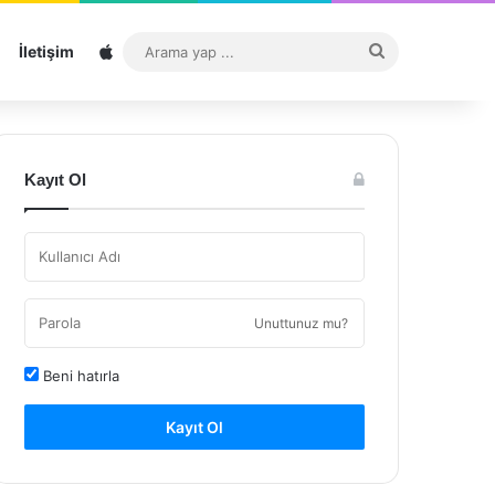
Sitemap
Arama
İletişim
yap
...
Kayıt Ol
Unuttunuz mu?
Beni hatırla
Kayıt Ol