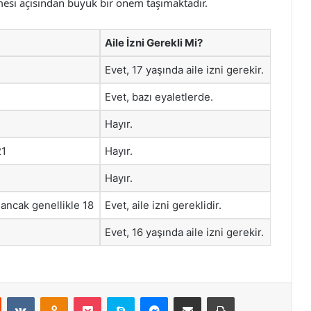
tmesi açısından büyük bir önem taşımaktadır.
Aile İzni Gerekli Mi?
Evet, 17 yaşında aile izni gerekir.
Evet, bazı eyaletlerde.
Hayır.
21
Hayır.
Hayır.
 ancak genellikle 18
Evet, aile izni gereklidir.
Evet, 16 yaşında aile izni gerekir.
st
Reddit
VKontakte
Odnoklassniki
Pocket
Skype
Messenger
E-Posta ile paylaş
Yazdır