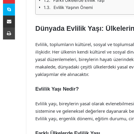
Farklı Ülkelerde Evlilik Yaşı
Skype
Evlilik Yaşının Önemi
E-Posta ile paylaş
Dünyada Evlilik Yaşı: Ülkeleri
Yazdır
Evlilik, toplumların kültürel, sosyal ve toplums
ilişkidir. Her ülkenin kendi kültürel ve sosyal di
yasal düzenlemeleri, bireylerin hayatı üzerindeki
makalede, dünyadaki çeşitli ülkelerdeki yasal ev
yaklaşımlar ele alınacaktır.
Evlilik Yaşı Nedir?
Evlilik yaşı, bireylerin yasal olarak evlenebilme
sistemine ve geleneksel değerlere dayanarak bel
Evlilik yaşı, ergenlik dönemi, eğitim durumu, cinsi
Farklı Ülkelerde Evlilik Yaşı