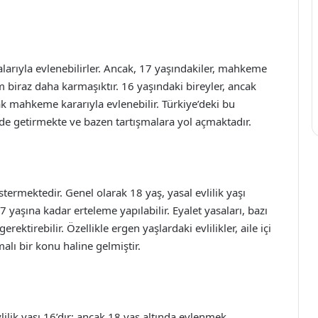
alarıyla evlenebilirler. Ancak, 17 yaşındakiler, mahkeme
um biraz daha karmaşıktır. 16 yaşındaki bireyler, ancak
 mahkeme kararıyla evlenebilir. Türkiye’deki bu
nde getirmekte ve bazen tartışmalara yol açmaktadır.
östermektedir. Genel olarak 18 yaş, yasal evlilik yaşı
7 yaşına kadar erteleme yapılabilir. Eyalet yasaları, bazı
tirebilir. Özellikle ergen yaşlardaki evlilikler, aile içi
alı bir konu haline gelmiştir.
 evlilik yaşı 16’dır; ancak 18 yaş altında evlenmek