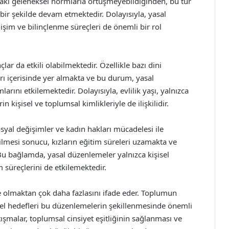
aki geleneksel normlarla örtüşmeyebildiğinden, bu tür
 bir şekilde devam etmektedir. Dolayısıyla, yasal
şim ve bilinçlenme süreçleri de önemli bir rol
çlar da etkili olabilmektedir. Özellikle bazı dini
rı içerisinde yer almakta ve bu durum, yasal
rını etkilemektedir. Dolayısıyla, evlilik yaşı, yalnızca
 kişisel ve toplumsal kimlikleriyle de ilişkilidir.
sosyal değişimler ve kadın hakları mücadelesi ile
kilmesi sonucu, kızların eğitim süreleri uzamakta ve
 Bu bağlamda, yasal düzenlemeler yalnızca kişisel
süreçlerini de etkilemektedir.
e olmaktan çok daha fazlasını ifade eder. Toplumun
işisel hedefleri bu düzenlemelerin şekillenmesinde önemli
artışmalar, toplumsal cinsiyet eşitliğinin sağlanması ve