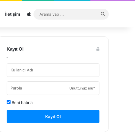
Sitemap
Arama
İletişim
yap
...
Kayıt Ol
Unuttunuz mu?
Beni hatırla
Kayıt Ol