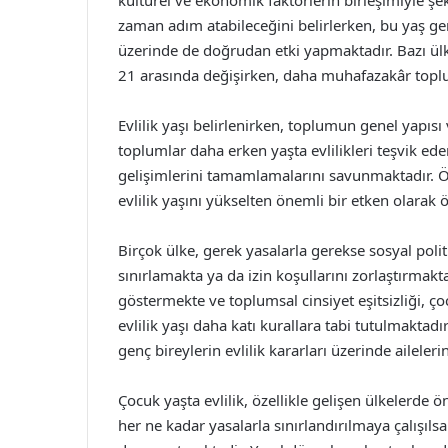
kültürel ve ekonomik faktörlerin birleşimiyle şeki
zaman adım atabileceğini belirlerken, bu yaş gen
üzerinde de doğrudan etki yapmaktadır. Bazı ülkel
21 arasında değişirken, daha muhafazakâr toplu
Evlilik yaşı belirlenirken, toplumun genel yapısı
toplumlar daha erken yaşta evlilikleri teşvik ede
gelişimlerini tamamlamalarını savunmaktadır. Öz
evlilik yaşını yükselten önemli bir etken olarak 
Birçok ülke, gerek yasalarla gerekse sosyal politik
sınırlamakta ya da izin koşullarını zorlaştırmakta
göstermekte ve toplumsal cinsiyet eşitsizliği, ço
evlilik yaşı daha katı kurallara tabi tutulmaktadır
genç bireylerin evlilik kararları üzerinde ailelerin 
Çocuk yaşta evlilik, özellikle gelişen ülkelerde
her ne kadar yasalarla sınırlandırılmaya çalışıls