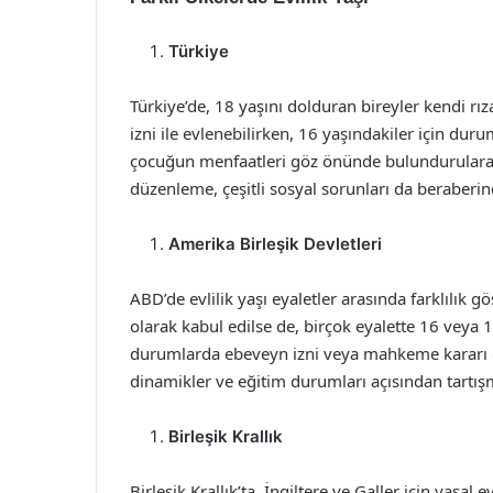
Türkiye
Türkiye’de, 18 yaşını dolduran bireyler kendi rız
izni ile evlenebilirken, 16 yaşındakiler için dur
çocuğun menfaatleri göz önünde bulundurularak
düzenleme, çeşitli sosyal sorunları da beraberi
Amerika Birleşik Devletleri
ABD’de evlilik yaşı eyaletler arasında farklılık g
olarak kabul edilse de, birçok eyalette 16 veya 1
durumlarda ebeveyn izni veya mahkeme kararı gerek
dinamikler ve eğitim durumları açısından tartışm
Birleşik Krallık
Birleşik Krallık’ta, İngiltere ve Galler için yasal