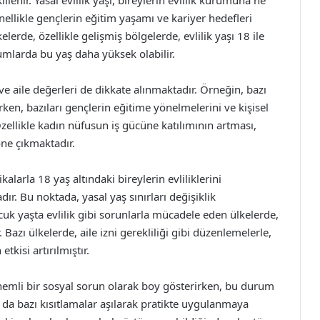
llenir. Yasal evlilik yaşı, bireylerin evlilik kurumuna ne
ellikle gençlerin eğitim yaşamı ve kariyer hedefleri
erde, özellikle gelişmiş bölgelerde, evlilik yaşı 18 ile
mlarda bu yaş daha yüksek olabilir.
 ve aile değerleri de dikkate alınmaktadır. Örneğin, bazı
rken, bazıları gençlerin eğitime yönelmelerini ve kişisel
ellikle kadın nüfusun iş gücüne katılımının artması,
öne çıkmaktadır.
alarla 18 yaş altındaki bireylerin evliliklerini
dır. Bu noktada, yasal yaş sınırları değişiklik
cuk yaşta evlilik gibi sorunlarla mücadele eden ülkelerde,
. Bazı ülkelerde, aile izni gerekliliği gibi düzenlemelerle,
etkisi artırılmıştır.
 önemli bir sosyal sorun olarak boy gösterirken, bu durum
a da bazı kısıtlamalar aşılarak pratikte uygulanmaya