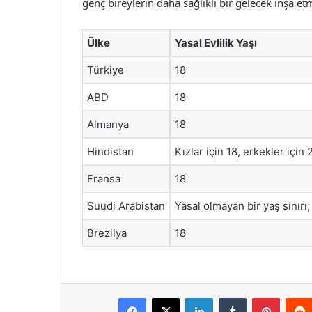
genç bireylerin daha sağlıklı bir gelecek inşa e
Ülke
Yasal Evlilik Yaşı
Türkiye
18
ABD
18
Almanya
18
Hindistan
Kızlar için 18, erkekler için 
Fransa
18
Suudi Arabistan
Yasal olmayan bir yaş sınırı;
Brezilya
18
Facebook
X
LinkedIn
Tumblr
Pintere