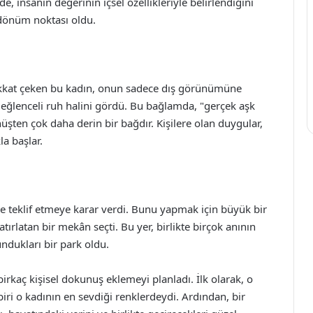
, insanın değerinin içsel özellikleriyle belirlendiğini
r dönüm noktası oldu.
e dikkat çeken bu kadın, onun sadece dış görünümüne
eğlenceli ruh halini gördü. Bu bağlamda, "gerçek aşk
şten çok daha derin bir bağdır. Kişilere olan duygular,
la başlar.
e teklif etmeye karar verdi. Bunu yapmak için büyük bir
hatırlatan bir mekân seçti. Bu yer, birlikte birçok anının
undukları bir park oldu.
 birkaç kişisel dokunuş eklemeyi planladı. İlk olarak, o
 biri o kadının en sevdiği renklerdeydi. Ardından, bir