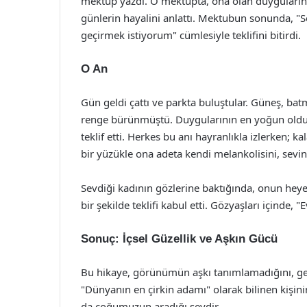
mektup yazdı. O mektupta, ona olan duygularını, 
günlerin hayalini anlattı. Mektubun sonunda, "S
geçirmek istiyorum" cümlesiyle teklifini bitirdi.
O An
Gün geldi çattı ve parkta buluştular. Güneş, 
renge bürünmüştü. Duygularının en yoğun olduğu
teklif etti. Herkes bu anı hayranlıkla izlerken; kala
bir yüzükle ona adeta kendi melankolisini, sevi
Sevdiği kadının gözlerine baktığında, onun hey
bir şekilde teklifi kabul etti. Gözyaşları içinde, 
Sonuç: İçsel Güzellik ve Aşkın Gücü
Bu hikaye, görünümün aşkı tanımlamadığını, gerçek
"Dünyanın en çirkin adamı" olarak bilinen kişini
da çoğumuzun aradığı şeydir.