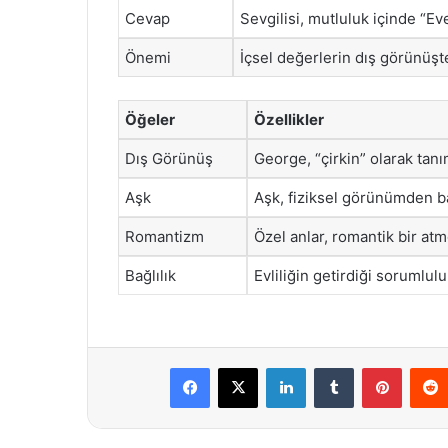
Cevap
Sevgilisi, mutluluk içinde “Eve
Önemi
İçsel değerlerin dış görünüş
Öğeler
Özellikler
Dış Görünüş
George, “çirkin” olarak tanı
Aşk
Aşk, fiziksel görünümden b
Romantizm
Özel anlar, romantik bir atm
Bağlılık
Evliliğin getirdiği sorumlul
Facebook
X
LinkedIn
Tumblr
Pintere