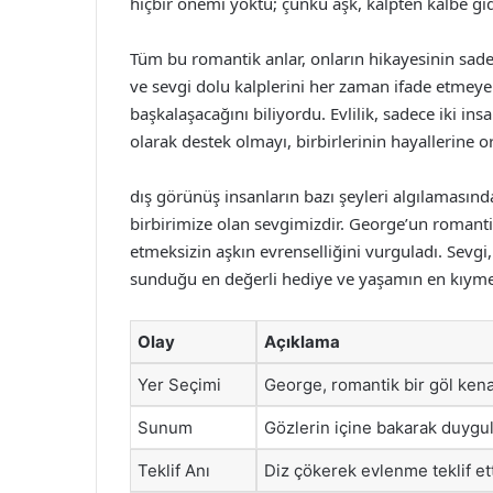
hiçbir önemi yoktu; çünkü aşk, kalpten kalbe gi
Tüm bu romantik anlar, onların hikayesinin sadece 
ve sevgi dolu kalplerini her zaman ifade etmeye ça
başkalaşacağını biliyordu. Evlilik, sadece iki ins
olarak destek olmayı, birbirlerinin hayallerine o
dış görünüş insanların bazı şeyleri algılamasında
birbirimize olan sevgimizdir. George’un romantik
etmeksizin aşkın evrenselliğini vurguladı. Sevgi, 
sunduğu en değerli hediye ve yaşamın en kıymetl
Olay
Açıklama
Yer Seçimi
George, romantik bir göl kenar
Sunum
Gözlerin içine bakarak duygula
Teklif Anı
Diz çökerek evlenme teklif ett