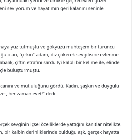
hayatındaki yerini ve birlikte geçirecekleri güzel
eni seviyorum ve hayatımın geri kalanını seninle
batmaya yüz tutmuştu ve gökyüzü muhteşem bir turuncu
 o an, "çirkin" adam, diz çökerek sevgilisine evlenme
balık, çiftin etrafını sardı. İyi kalpli bir kelime ile, elinde
nçle buluşturmuştu.
ecanını ve mutluluğunu gördü. Kadın, şaşkın ve duygulu
"Evet, her zaman evet!" dedi.
 sevginin içsel özelliklerde yattığını kanıtlar nitelikte.
n, bir kalbin derinliklerinde bulduğu aşk, gerçek hayatta