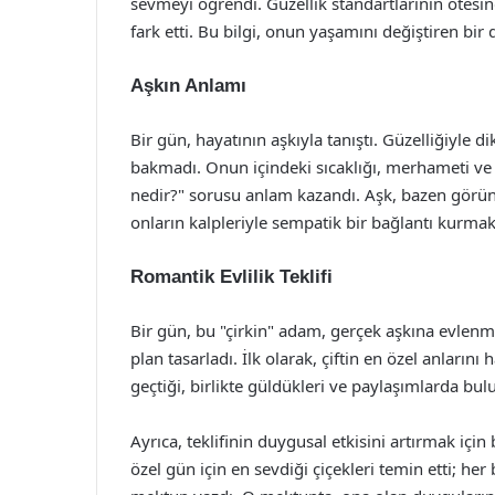
sevmeyi öğrendi. Güzellik standartlarının ötesinde
fark etti. Bu bilgi, onun yaşamını değiştiren bi
Aşkın Anlamı
Bir gün, hayatının aşkıyla tanıştı. Güzelliğiyl
bakmadı. Onun içindeki sıcaklığı, merhameti ve 
nedir?" sorusu anlam kazandı. Aşk, bazen görünü
onların kalpleriyle sempatik bir bağlantı kurmak
Romantik Evlilik Teklifi
Bir gün, bu "çirkin" adam, gerçek aşkına evlenm
plan tasarladı. İlk olarak, çiftin en özel anlarını 
geçtiği, birlikte güldükleri ve paylaşımlarda bul
Ayrıca, teklifinin duygusal etkisini artırmak için
özel gün için en sevdiği çiçekleri temin etti; her