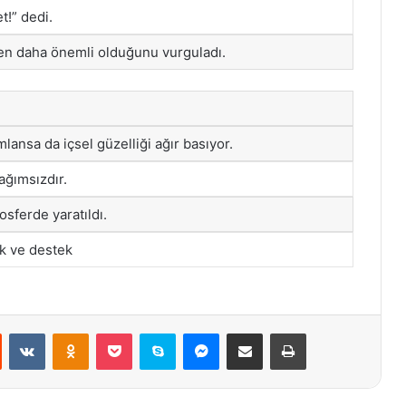
t!” dedi.
ten daha önemli olduğunu vurguladı.
mlansa da içsel güzelliği ağır basıyor.
ağımsızdır.
osferde yaratıldı.
uk ve destek
st
Reddit
VKontakte
Odnoklassniki
Pocket
Skype
Messenger
E-Posta ile paylaş
Yazdır