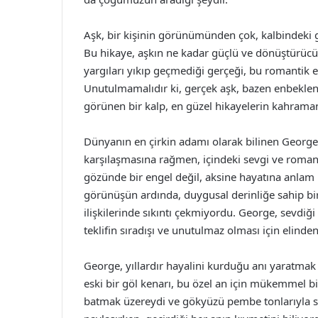
Aşk, bir kişinin görünümünden çok, kalbindeki gü
Bu hikaye, aşkın ne kadar güçlü ve dönüştürüc
yargıları yıkıp geçmediği gerçeği, bu romantik ev
Unutulmamalıdır ki, gerçek aşk, bazen enbeklene
görünen bir kalp, en güzel hikayelerin kahramanı
Dünyanın en çirkin adamı olarak bilinen George,
karşılaşmasına rağmen, içindeki sevgi ve roman
gözünde bir engel değil, aksine hayatına anlam k
görünüşün ardında, duygusal derinliğe sahip bi
ilişkilerinde sıkıntı çekmiyordu. George, sevdiğ
teklifin sıradışı ve unutulmaz olması için elind
George, yıllardır hayalini kurduğu anı yaratmak iç
eski bir göl kenarı, bu özel an için mükemmel bir
batmak üzereydi ve gökyüzü pembe tonlarıyla sü