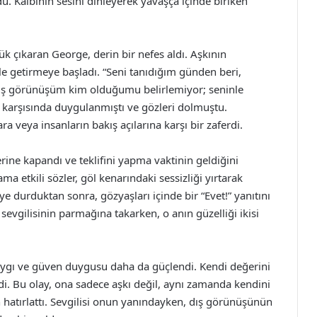
du. Kalbinin sesini dinleyerek yavaşça içinde biriken
k çıkaran George, derin bir nefes aldı. Aşkının
ile getirmeye başladı. “Seni tanıdığım günden beri,
Dış görünüşüm kim olduğumu belirlemiyor; seninle
er karşısında duygulanmıştı ve gözleri dolmuştu.
a veya insanların bakış açılarına karşı bir zaferdi.
erine kapandı ve teklifini yapma vaktinin geldiğini
ama etkili sözler, göl kenarındaki sessizliği yırtarak
ye durduktan sonra, gözyaşları içinde bir “Evet!” yanıtını
evgilisinin parmağına takarken, o anın güzelliği ikisi
aygı ve güven duygusu daha da güçlendi. Kendi değerini
i. Bu olay, ona sadece aşkı değil, aynı zamanda kendini
atırlattı. Sevgilisi onun yanındayken, dış görünüşünün