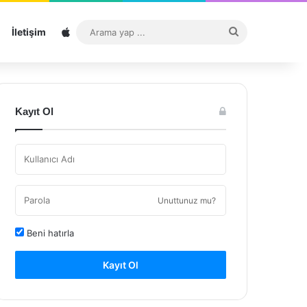
Sitemap
Arama
İletişim
yap
...
Kayıt Ol
Unuttunuz mu?
Beni hatırla
Kayıt Ol