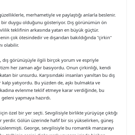
zelliklerle, merhametiyle ve paylaştığı anlarla beslenir.
ü bir duygu olduğunu gösteriyor. Dış görünümün ön
lilik teklifinin arkasında yatan en büyük güçtür.
nin çok ötesindedir ve dışarıdan bakıldığında "çirkin"
 olabilir.
 dış görünüşüyle ilgili birçok yorum ve espriyle
tizm her zaman ağır basıyordu. Onun çirkinliği, kendi
atan bir unsurdu. Karşısındaki insanları yanıltan bu dış
r kalp yatıyordu. Bu yüzden de, aşkı bulmakta ve
i kadına evlenme teklif etmeye karar verdiğinde, bu
en geleni yapmaya hazırdı.
in özel bir yer seçti. Sevgilisiyle birlikte yürüyüşe çıktığı
 yerdir. Gölün üzerinde hafif bir sis yükselirken, güneş
slenmişti. George, sevgilisiyle bu romantik manzarayı