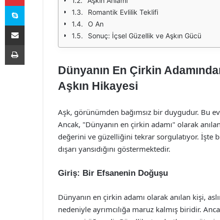
Aşkın Anlamı
Skype
Romantik Evlilik Teklifi
O An
E-Posta ile paylaş
Sonuç: İçsel Güzellik ve Aşkın Gücü
Yazdır
Dünyanın En Çirkin Adamından 
Aşkın Hikayesi
Aşk, görünümden bağımsız bir duygudur. Bu evr
Ancak, "Dünyanın en çirkin adamı" olarak anılan b
değerini ve güzelliğini tekrar sorgulatıyor. İşte b
dışarı yansıdığını göstermektedir.
Giriş: Bir Efsanenin Doğuşu
Dünyanın en çirkin adamı olarak anılan kişi, a
nedeniyle ayrımcılığa maruz kalmış biridir. Anc