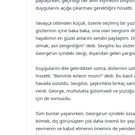
paylaşırken, geçirdiği her anın kıymetini biliyor
duygularını açığa çıkarması gerektiğini hissetti.
Yavaşça cebinden küçük, özenle seçilmiş bir yüzü
gözlerinin içine baka baka, ona olan sevgisini d
hayatımın en güzel anlarını sendin paylaştım. 
olmak, asıl zenginliğim” dedi. Sevgilisi bu sözl
George’un içindeki sevgi, dışarıdan gelen yargılar
Duygularını dile getirdikten sonra, dizlerinin üz
hissetti. “Benimle evlenir misin?” dedi. Bu basit 
havada süzüldü. Sevgilisi, şaşkınlıkla birkaç sani
verdi. George, mutlulukla gülümsedi ve yüzüğü s
için de sonsuzdu.
Tüm bunlar yaşanırken, George’un içindeki özs
bilmek, dış görünüşten çok daha önemli bir şeyd
sevmenin ve kabul etmenin önemini de yeniden h