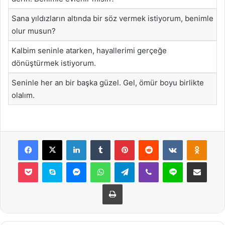
Sana yıldızların altında bir söz vermek istiyorum, benimle
olur musun?
Kalbim seninle atarken, hayallerimi gerçeğe
dönüştürmek istiyorum.
Seninle her an bir başka güzel. Gel, ömür boyu birlikte
olalım.
Facebook
X
LinkedIn
Tumblr
Pinterest
Reddit
VKontakte
Odnok
Pocket
Skype
Messenger
WhatsApp
Telegram
Viber
Line
E-Posta ile payla
Yazdır