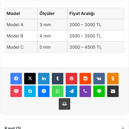
Model
Ölçüler
Fiyat Aralığı
Model A
3 mm
2000 – 3000 TL
Model B
4 mm
2500 – 3500 TL
Model C
5 mm
3000 – 4500 TL
Facebook
X
LinkedIn
Tumblr
Pinterest
Reddit
VKontakte
Odnok
Pocket
Skype
Messenger
WhatsApp
Telegram
Viber
Line
E-Posta ile payla
Yazdır
Kayıt Ol