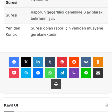
Süresi
Raporun geçerliliği genellikle 6 ay olarak
Süresi
belirlenmiştir.
Yeniden
Süresi dolan rapor için yeniden muayene
Kontrol
gerekmektedir.
Facebook
X
LinkedIn
Tumblr
Pinterest
Reddit
VKontakte
Odnok
Pocket
Skype
Messenger
WhatsApp
Telegram
Viber
Line
E-Posta ile payla
Yazdır
Kayıt Ol