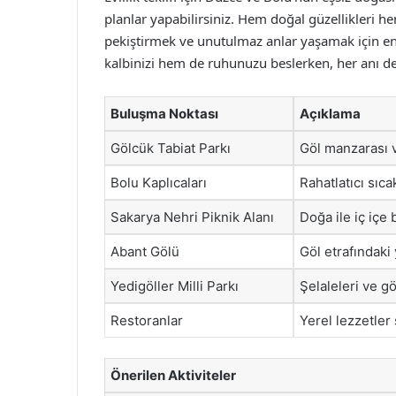
planlar yapabilirsiniz. Hem doğal güzellikleri he
pekiştirmek ve unutulmaz anlar yaşamak için en
kalbinizi hem de ruhunuzu beslerken, her anı d
Buluşma Noktası
Açıklama
Gölcük Tabiat Parkı
Göl manzarası ve
Bolu Kaplıcaları
Rahatlatıcı sıca
Sakarya Nehri Piknik Alanı
Doğa ile iç içe 
Abant Gölü
Göl etrafındaki 
Yedigöller Milli Parkı
Şelaleleri ve g
Restoranlar
Yerel lezzetler
Önerilen Aktiviteler