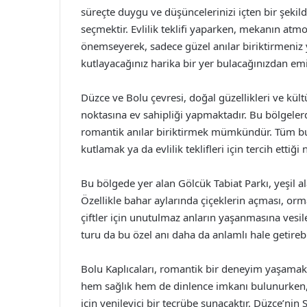
süreçte duygu ve düşüncelerinizi içten bir şekild
seçmektir. Evlilik teklifi yaparken, mekanın atmos
önemseyerek, sadece güzel anılar biriktirmeniz y
kutlayacağınız harika bir yer bulacağınızdan emin
Düzce ve Bolu çevresi, doğal güzellikleri ve kültü
noktasına ev sahipliği yapmaktadır. Bu bölgeler
romantik anılar biriktirmek mümkündür. Tüm bu öz
kutlamak ya da evlilik teklifleri için tercih ettiği
Bu bölgede yer alan Gölcük Tabiat Parkı, yeşil a
Özellikle bahar aylarında çiçeklerin açması, orm
çiftler için unutulmaz anların yaşanmasına vesil
turu da bu özel anı daha da anlamlı hale getirebil
Bolu Kaplıcaları, romantik bir deneyim yaşamak i
hem sağlık hem de dinlence imkanı bulunurken, rah
için yenileyici bir tecrübe sunacaktır. Düzce’nin