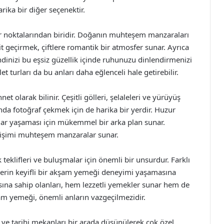
rika bir diğer seçenektir.
r noktalarından biridir. Doğanın muhteşem manzaraları
 geçirmek, çiftlere romantik bir atmosfer sunar. Ayrıca
dinizi bu eşsiz güzellik içinde ruhunuzu dinlendirmenizi
et turları da bu anları daha eğlenceli hale getirebilir.
net olarak bilinir. Çeşitli gölleri, şelaleleri ve yürüyüş
nda fotoğraf çekmek için de harika bir yerdir. Huzur
anlar yaşaması için mükemmel bir arka plan sunar.
ğişimi muhteşem manzaralar sunar.
 teklifleri ve buluşmalar için önemli bir unsurdur. Farklı
ftlerin keyifli bir akşam yemeği deneyimi yaşamasına
sına sahip olanları, hem lezzetli yemekler sunar hem de
am yemeği, önemli anların vazgeçilmezidir.
sı ve tarihi mekanları bir arada düşünülerek çok özel