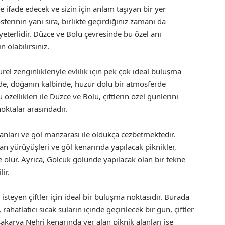
e ifade edecek ve sizin için anlam taşıyan bir yer
ferinin yanı sıra, birlikte geçirdiğiniz zamanı da
eterlidir. Düzce ve Bolu çevresinde bu özel anı
 olabilirsiniz.
rel zenginlikleriyle evlilik için pek çok ideal buluşma
de, doğanın kalbinde, huzur dolu bir atmosferde
ellikleri ile Düzce ve Bolu, çiftlerin özel günlerini
 noktalar arasındadır.
lanları ve göl manzarası ile oldukça cezbetmektedir.
an yürüyüşleri ve göl kenarında yapılacak piknikler,
e olur. Ayrıca, Gölcük gölünde yapılacak olan bir tekne
ir.
steyen çiftler için ideal bir buluşma noktasıdır. Burada
atlatıcı sıcak suların içinde geçirilecek bir gün, çiftler
 Sakarya Nehri kenarında yer alan piknik alanları ise