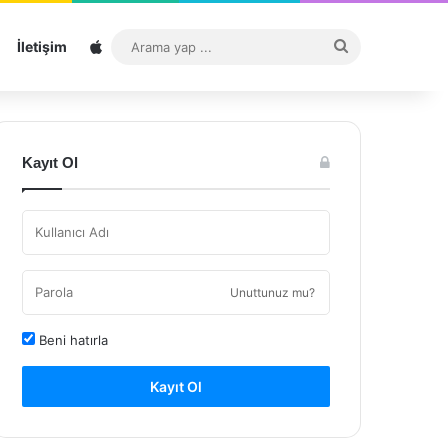
Sitemap
Arama
İletişim
yap
...
Kayıt Ol
Unuttunuz mu?
Beni hatırla
Kayıt Ol