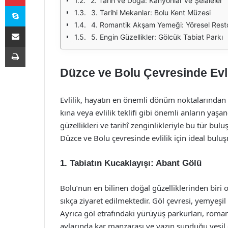
2. Tarih ve Doğa: Kanyonlar ve Şelaleler
Skype
3. Tarihi Mekanlar: Bolu Kent Müzesi
4. Romantik Akşam Yemeği: Yöresel Rest
E-Posta ile paylaş
5. Engin Güzellikler: Gölcük Tabiat Parkı
Yazdır
Düzce ve Bolu Çevresinde Evli
Evlilik, hayatın en önemli dönüm noktalarından bi
kına veya evlilik teklifi gibi önemli anların yaş
güzellikleri ve tarihî zenginlikleriyle bu tür bu
Düzce ve Bolu çevresinde evlilik için ideal bulu
1. Tabiatın Kucaklayışı: Abant Gölü
Bolu’nun en bilinen doğal güzelliklerinden biri 
sıkça ziyaret edilmektedir. Göl çevresi, yemyeşil
Ayrıca göl etrafındaki yürüyüş parkurları, roma
aylarında kar manzarası ve yazın sunduğu yeşil do