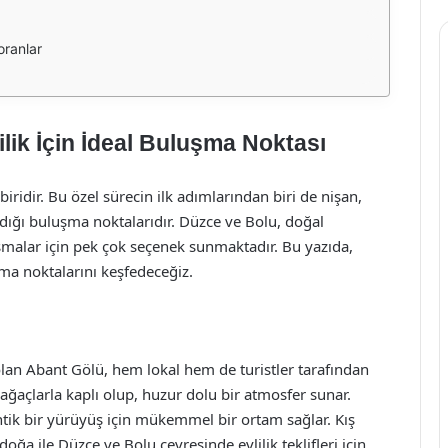
oranlar
lik İçin İdeal Buluşma Noktası
ridir. Bu özel sürecin ilk adımlarından biri de nişan,
andığı buluşma noktalarıdır. Düzce ve Bolu, doğal
luşmalar için pek çok seçenek sunmaktadır. Bu yazıda,
şma noktalarını keşfedeceğiz.
olan Abant Gölü, hem lokal hem de turistler tarafından
 ağaçlarla kaplı olup, huzur dolu bir atmosfer sunar.
ntik bir yürüyüş için mükemmel bir ortam sağlar. Kış
ğa ile Düzce ve Bolu çevresinde evlilik teklifleri için