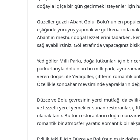
doğayla iç içe bir gün geçirmek isteyenler için ha
Güzeller güzeli Abant Gölü, Bolu’nun en popüle
eşliğinde yürüyüş yapmak ve göl kenarında vakit
Abant’ın meşhur doğal lezzetlerini tadarken, ken
sağlayabilirsiniz. Göl etrafında yapacağınız bisikl
Yedigöller Milli Parkı, doğa tutkunları için bir cen
parkurlarıyla dolu olan bu milli park, aynı zama
veren doğası ile Yedigöller, çiftlerin romantik 
Özellikle sonbahar mevsiminde yaprakların de
Düzce ve Bolu çevresinin yerel mutfağı da evlilik
ve lezzetli yerel yemekler sunan restoranlar, çi
olanak tanır. Bu tür restoranların doğa manzara
romantik bir atmosfer yaratır. Romantik bir akş
Evlilik teklifi için Düzce ve Bolu’nun eşsiz doğa