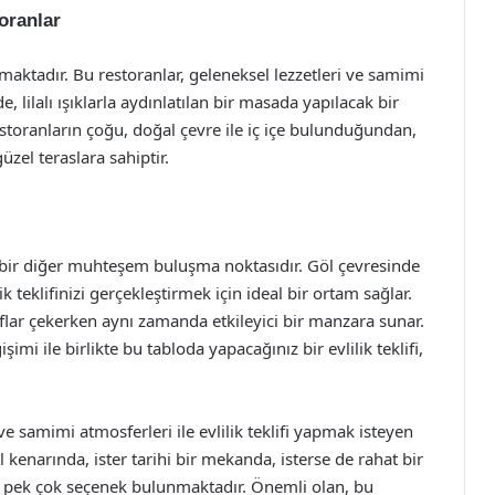
oranlar
maktadır. Bu restoranlar, geleneksel lezzetleri ve samimi
e, lilalı ışıklarla aydınlatılan bir masada yapılacak bir
 Restoranların çoğu, doğal çevre ile iç içe bulunduğundan,
zel teraslara sahiptir.
, bir diğer muhteşem buluşma noktasıdır. Göl çevresinde
k teklifinizi gerçekleştirmek için ideal bir ortam sağlar.
flar çekerken aynı zamanda etkileyici bir manzara sunar.
imi ile birlikte bu tabloda yapacağınız bir evlilik teklifi,
ve samimi atmosferleri ile evlilik teklifi yapmak isteyen
öl kenarında, ister tarihi bir mekanda, isterse de rahat bir
k pek çok seçenek bulunmaktadır. Önemli olan, bu