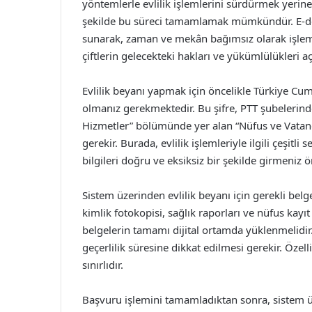
yöntemlerle evlilik işlemlerini sürdürmek yerine,
şekilde bu süreci tamamlamak mümkündür. E-devl
sunarak, zaman ve mekân bağımsız olarak işlemle
çiftlerin gelecekteki hakları ve yükümlülükleri 
Evlilik beyanı yapmak için öncelikle Türkiye Cumh
olmanız gerekmektedir. Bu şifre, PTT şubelerinden
Hizmetler” bölümünde yer alan “Nüfus ve Vatan
gerekir. Burada, evlilik işlemleriyle ilgili çeşitl
bilgileri doğru ve eksiksiz bir şekilde girmeniz ö
Sistem üzerinden evlilik beyanı için gerekli belg
kimlik fotokopisi, sağlık raporları ve nüfus kayıt
belgelerin tamamı dijital ortamda yüklenmelidir.
geçerlilik süresine dikkat edilmesi gerekir. Özellik
sınırlıdır.
Başvuru işlemini tamamladıktan sonra, sistem