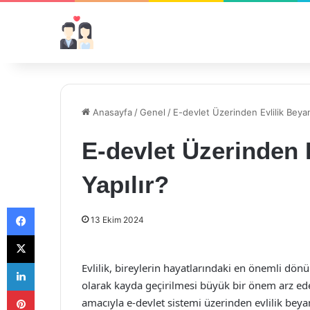
Anasayfa
/
Genel
/
E-devlet Üzerinden Evlilik Beyanı
E-devlet Üzerinden E
Yapılır?
Facebook
13 Ekim 2024
X
LinkedIn
Evlilik, bireylerin hayatlarındaki en önemli dön
olarak kayda geçirilmesi büyük bir önem arz eder.
Pinterest
amacıyla e-devlet sistemi üzerinden evlilik bey