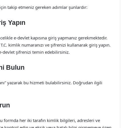
çin takip etmeniz gereken adımlar şunlardır:
riş Yapın
celikle e-devlet kapısına giriş yapmanız gerekmektedir.
.C. kimlik numaranızı ve şifrenizi kullanarak giriş yapın.
devlet şifrenizi temin edebilirsiniz.
ni Bulun
ı” yazarak bu hizmeti bulabilirsiniz. Doğrudan ilgili
urun
ormda her iki tarafın kimlik bilgileri, adresleri ve
kkatlice kontrol edin ve eksik veya hatalı bilgi girmemeye özen