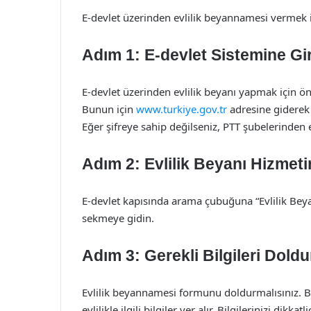
E-devlet üzerinden evlilik beyannamesi vermek i
Adım 1: E-devlet Sistemine Gi
E-devlet üzerinden evlilik beyanı yapmak için ön
Bunun için
www.turkiye.gov.tr
adresine giderek T
Eğer şifreye sahip değilseniz, PTT şubelerinden e-
Adım 2: Evlilik Beyanı Hizmeti
E-devlet kapısında arama çubuğuna “Evlilik Beyan
sekmeye gidin.
Adım 3: Gerekli Bilgileri Dold
Evlilik beyannamesi formunu doldurmalısınız. Bu f
evlilikle ilgili bilgiler yer alır. Bilgilerinizi di