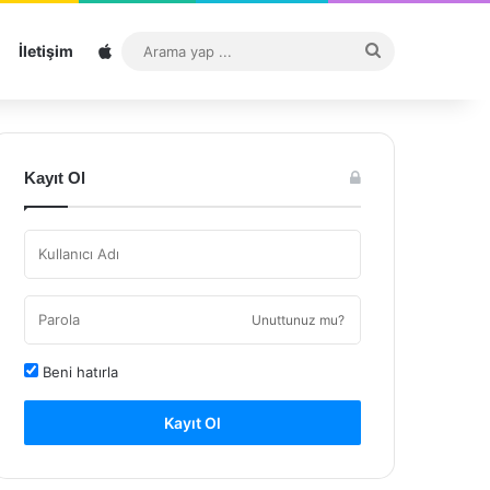
Sitemap
Arama
İletişim
yap
...
Kayıt Ol
Unuttunuz mu?
Beni hatırla
Kayıt Ol