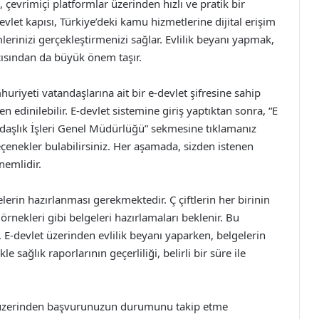
 çevrimiçi platformlar üzerinden hızlı ve pratik bir
et kapısı, Türkiye’deki kamu hizmetlerine dijital erişim
rinizi gerçekleştirmenizi sağlar. Evlilik beyanı yapmak,
açısından da büyük önem taşır.
uriyeti vatandaşlarına ait bir e-devlet şifresine sahip
 edinilebilir. E-devlet sistemine giriş yaptıktan sonra, “E
daşlık İşleri Genel Müdürlüğü” sekmesine tıklamanız
i seçenekler bulabilirsiniz. Her aşamada, sizden istenen
nemlidir.
elerin hazırlanması gerekmektedir. Ç çiftlerin her birinin
 örnekleri gibi belgeleri hazırlamaları beklenir. Bu
 E-devlet üzerinden evlilik beyanı yaparken, belgelerin
le sağlık raporlarının geçerliliği, belirli bir süre ile
 üzerinden başvurunuzun durumunu takip etme