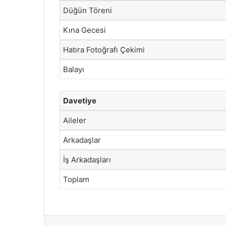
Düğün Töreni
Kına Gecesi
Hatıra Fotoğrafı Çekimi
Balayı
Davetiye
Aileler
Arkadaşlar
İş Arkadaşları
Toplam
Facebook
X
LinkedIn
Tumblr
Pintere