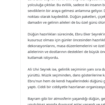
yolculuğa çıktılar. Bu evlilik, sadece iki insanın
sevdiklerin bir araya gelmesi anlamına geliyor.
noktası olarak kaydedildi. Düğün paketleri, çiç
damadın ve gelinin aileleri de bu özel günü ölü
Düğün hazırlıkları sürecinde, Ebru Eker Seyrek’i
kusursuz olması için günler öncesinden hazırlıkla
dekorasyonlarını, masa düzenlemelerini ve özel 
ailelerinin ve dostlarının destekleri de büyük ö
kutlamak istiyordu.
Ali Ulvi Seyrek ise, gelinlik seçiminin yanı sıra 
yürüttü. Müzik seçiminden, dans gösterilerine k
Ebru’nun hem de kendi hayallerindeki düğünü gerç
yaptı. Ciddi bir ciddiyetle hazırlanan organizasy
Bayram gibi bir atmosferin yaşandığı düğün, gel
unutulmaz anında duygusal anlar yaşandı ve sa