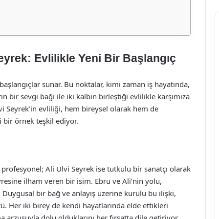
yrek: Evlilikle Yeni Bir Başlangıç
aşlangıçlar sunar. Bu noktalar, kimi zaman iş hayatında,
 bir sevgi bağı ile iki kalbin birleştiği evlilikle karşımıza
vi Seyrek’in evliliği, hem bireysel olarak hem de
bir örnek teşkil ediyor.
r profesyonel; Ali Ulvi Seyrek ise tutkulu bir sanatçı olarak
resine ilham veren bir isim. Ebru ve Ali’nin yolu,
. Duygusal bir bağ ve anlayış üzerine kurulu bu ilişki,
 Her iki birey de kendi hayatlarında elde ettikleri
ma arzusuyla dolu olduklarını her fırsatta dile getiriyor.