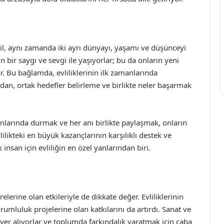
eğil, aynı zamanda iki ayrı dünyayı, yaşamı ve düşünceyi
rin bir saygı ve sevgi ile yaşıyorlar; bu da onların yeni
r. Bu bağlamda, evliliklerinin ilk zamanlarında
ndan, ortak hedefler belirleme ve birlikte neler başarmak
nlarında durmak ve her anı birlikte paylaşmak, onların
vlilikteki en büyük kazançlarının karşılıklı destek ve
nsan için evliliğin en özel yanlarından biri.
elerine olan etkileriyle de dikkate değer. Evliliklerinin
umluluk projelerine olan katkılarını da artırdı. Sanat ve
de yer alıyorlar ve toplumda farkındalık yaratmak için çaba