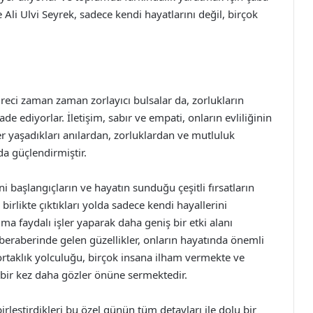
 Ali Ulvi Seyrek, sadece kendi hayatlarını değil, birçok
 süreci zaman zaman zorlayıcı bulsalar da, zorlukların
de ediyorlar. İletişim, sabır ve empati, onların evliliğinin
r yaşadıkları anılardan, zorluklardan ve mutluluk
 da güçlendirmiştir.
eni başlangıçların ve hayatın sunduğu çeşitli fırsatların
 birlikte çıktıkları yolda sadece kendi hayallerini
a faydalı işler yaparak daha geniş bir etki alanı
e beraberinde gelen güzellikler, onların hayatında önemli
ortaklık yolculuğu, birçok insana ilham vermekte ve
 bir kez daha gözler önüne sermektedir.
irleştirdikleri bu özel günün tüm detayları ile dolu bir