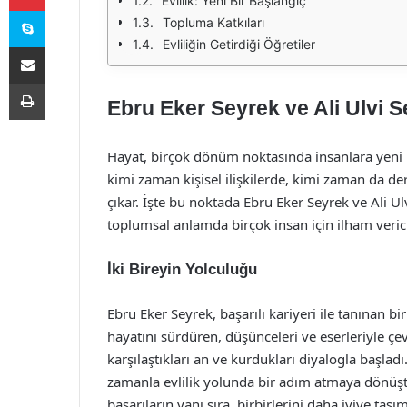
Evlilik: Yeni Bir Başlangıç
Skype
Topluma Katkıları
Evliliğin Getirdiği Öğretiler
E-Posta ile paylaş
Yazdır
Ebru Eker Seyrek ve Ali Ulvi Se
Hayat, birçok dönüm noktasında insanlara yeni b
kimi zaman kişisel ilişkilerde, kimi zaman da derin
çıkar. İşte bu noktada Ebru Eker Seyrek ve Ali Ul
toplumsal anlamda birçok insan için ilham verici 
İki Bireyin Yolculuğu
Ebru Eker Seyrek, başarılı kariyeri ile tanınan bi
hayatını sürdüren, düşünceleri ve eserleriyle çev
karşılaştıkları an ve kurdukları diyalogla başladı
zamanla evlilik yolunda bir adım atmaya dönüştü.
başarıların yanı sıra, birbirlerini daha iyiye taşı