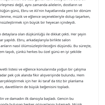
 birleşmesi değil, aynı zamanda ailelerin, dostların ve
 Düğün günü, Ebru ve Ali’nin hayatlarında yeni bir dönüm
eklenme, müzik ve eğlence seçenekleriyle dolup taşarken,
msüzleştirmek için büyük bir heyecan içindeydi.
n detaylara olan düşkünlüğü ile dikkat çekti. Her şeyin
r yapıldı. Ebru, arkadaşlarıyla birlikte salon
anların nasıl ölümsüzleştirileceğini düşündü. Bu süreçte,
nem taşıdı, çünkü herkes bu özel günü en iyi şekilde
davetli listesi ve eğlence konularında yoğun bir çalışma
adar pek çok alanda fikir alışverişinde bulundu. Hem
ekleştirmek için her iki taraf da titiz bir planlama
on, davetlilerin de büyük beğenisini topladı.
in ve damadın ilk dansıyla başladı. Gencin bu
londa bulunan herkes gözyaşlarını tutamadı. Müzik