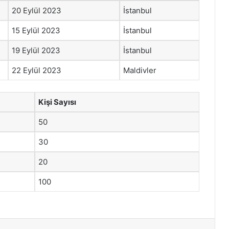
20 Eylül 2023
İstanbul
15 Eylül 2023
İstanbul
19 Eylül 2023
İstanbul
22 Eylül 2023
Maldivler
Kişi Sayısı
50
30
20
100
st
Reddit
VKontakte
Odnoklassniki
Pocket
Skype
Messenger
E-Posta ile paylaş
Yazdır