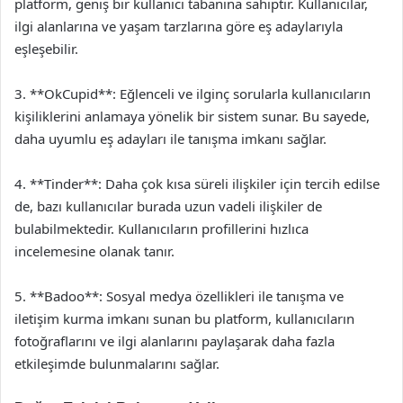
platform, geniş bir kullanıcı tabanına sahiptir. Kullanıcılar,
ilgi alanlarına ve yaşam tarzlarına göre eş adaylarıyla
eşleşebilir.
3. **OkCupid**: Eğlenceli ve ilginç sorularla kullanıcıların
kişiliklerini anlamaya yönelik bir sistem sunar. Bu sayede,
daha uyumlu eş adayları ile tanışma imkanı sağlar.
4. **Tinder**: Daha çok kısa süreli ilişkiler için tercih edilse
de, bazı kullanıcılar burada uzun vadeli ilişkiler de
bulabilmektedir. Kullanıcıların profillerini hızlıca
incelemesine olanak tanır.
5. **Badoo**: Sosyal medya özellikleri ile tanışma ve
iletişim kurma imkanı sunan bu platform, kullanıcıların
fotoğraflarını ve ilgi alanlarını paylaşarak daha fazla
etkileşimde bulunmalarını sağlar.