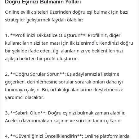
Doğru Eşinizi Bulmanın Yolları
Online evlilik siteleri üzerinden doğru eşi bulmak için bazı
stratejiler geliştirmek faydalı olabilir:
1. **Profilinizi Dikkatlice Oluşturun**: Profiliniz, diğer
kullanıcıların sizi tanıması için ilk izlenimdir. Kendinizi doğru
bir şekilde ifade eden, ilgi alanlarınızı ve beklentilerinizi
açıkça belirten bir profil oluşturun.
2. **Doğru Sorular Sorun**: Eş adaylarınızla iletişime
geçerken, derinlemesine sorular sorarak onları daha iyi
tanımaya çalışın. Bu, ortak ilgi alanlarınızı keşfetmenize
yardımcı olacaktır.
3. **Sabırlı Olun**: Doğru eşinizi bulmak zaman alabilir.
Aceleci davranmaktan kaçının ve sürecin tadını çıkarın.
4. **Güvenliğinizi Önceliklendirin**: Online platformlarda