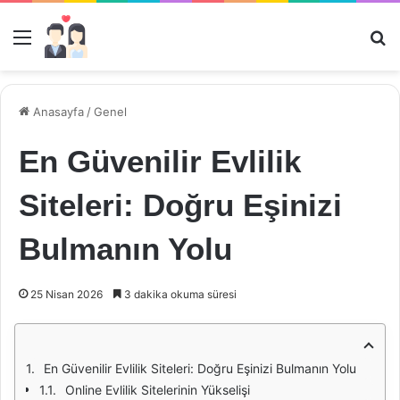
Menü
Ar
Anasayfa
/
Genel
En Güvenilir Evlilik
Siteleri: Doğru Eşinizi
Bulmanın Yolu
25 Nisan 2026
3 dakika okuma süresi
En Güvenilir Evlilik Siteleri: Doğru Eşinizi Bulmanın Yolu
Online Evlilik Sitelerinin Yükselişi