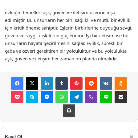
evliliğin temelleri aşk, güven ve iletişim üzerine inşa
edilmiştir. Bu unsurların her biri, sağlıklı ve mutlu bir evlilik
için kritik öneme sahiptir. Eşlerin birbirlerine duyduğu sevgi,
güven ve saygı, ilişkilerini güçlendirir. İyi bir iletişim ise bu
unsurların hayata geçirilmesini sağlar. Evlilik, sürekli bir
çaba ve özveri gerektiren bir yolculuktur ve bu yolculukta
aşk, güven ve iletişim her zaman ön planda olmalıdır.
Facebook
X
LinkedIn
Tumblr
Pinterest
Reddit
VKontakte
Odnok
Pocket
Skype
Messenger
WhatsApp
Telegram
Viber
Line
E-Posta ile payla
Yazdır
Kayıt Ol