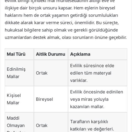
evlilik birliği içindeki mal muhtesedatının aitliği eve ve
ilişkiye dair birçok unsuru kapsar. Hem eşlerin bireysel
haklarını hem de ortak yaşamın getirdiği sorumlulukları
dikkate alarak karar verme süreci, önemlidir. Bu süreçte,
hukuksal bilgilere sahip olmak ve gerekli görüldüğünde
uzmanlardan destek almak, olası sorunların önüne geçebilir.
Mal Türü
Aitlik Durumu
Açıklama
Evlilik süresince elde
Edinilmiş
Ortak
edilen tüm materyal
Mallar
varlıklar.
Evlilik öncesinde edinilen
Kişisel
Bireysel
veya miras yoluyla
Mallar
kazanılan mallar.
Maddi
Tarafların karşılıklı
Olmayan
Ortak
katkıları ve değerleri.