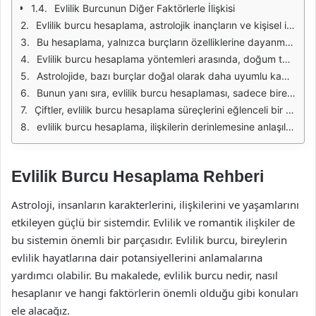
Evlilik Burcunun Diğer Faktörlerle İlişkisi
Evlilik burcu hesaplama, astrolojik inançların ve kişisel ilişkilerin bir araya geldiği önemli bir konudur. İnsanlar, evliliklerinde uyum sağlamak ve partnerleriyle daha iyi bir iletişim kurmak için astrolojik göstergeleri kullanmayı tercih ediyor. Evlilik burcu, doğum tarihine göre belirlenen burçların bir kombinasyonu olarak değerlendirilir ve bu kombinasyon, bir çiftin birbirleriyle olan uyumunu etkileyen faktörlerden biridir.
Bu hesaplama, yalnızca burçların özelliklerine dayanmakla kalmaz, aynı zamanda gezegenlerin konumlarına, ay fazlarına ve diğer astrolojik unsurlara da bağlıdır. Her burcun kendine özgü karakteristikleri ve etkileri vardır. Bu nedenle, bir çiftin evlilik burcunu hesaplamak, sadece burçlarının uyumunu değil, aynı zamanda kişilik özelliklerini ve ilişkilerinin dinamiklerini de anlamalarına yardımcı olabilir.
Evlilik burcu hesaplama yöntemleri arasında, doğum tarihleri ve saatlerinin yanı sıra, doğum yerlerinin de dikkate alınması gerekir. Bu bilgiler, bireylerin natal haritalarının oluşturulmasında kullanılır. Natal haritalar, kişinin hayatındaki önemli dönemleri ve olayları belirlemede yardımcı olur. Bu haritalar üzerindeki gezegen konumları, evlilik ilişkilerinin ne yönde gelişebileceği hakkında bilgiler verir.
Astrolojide, bazı burçlar doğal olarak daha uyumlu kabul edilir. Örneğin, su grubu burçları (Yengeç, Akrep, Balık) genellikle duygusal derinlikleri ve sezgileri ile bilinirken, ateş grubu burçları (Koç, Aslan, Yay) enerjik ve tutkulu özelliklere sahiptir. Evlilik burcunun hesaplanması sırasında, bu burçların özellikleri dikkate alınarak ilişkinin dinamikleri daha iyi anlaşılabilir.
Bunun yanı sıra, evlilik burcu hesaplaması, sadece bireylerin burçlarının uyumunu değil, aynı zamanda ilişkilerinin gelişim sürecindeki olası zorlukları da göz önünde bulundurur. Örneğin, bazı burçların özellikleri aşırı çatışmalara veya anlaşmazlıklara yol açabilir. Bu tür durumlarla başa çıkmak için, çiftlerin burçlarının uyumunu ve zıtlıklarını anlamaları önemlidir.
Çiftler, evlilik burcu hesaplama süreçlerini eğlenceli bir deneyim haline getirebilirler. Birlikte burçlarını, gezegen konumlarını ve diğer astrolojik faktörleri araştırarak, ilişkilerine dair daha fazla bilgi edinme fırsatına sahip olurlar. Bu süreç, aynı zamanda iletişimlerini güçlendirebilir ve birbirlerinin kişilik özelliklerini daha iyi anlamalarına yardımcı olabilir.
evlilik burcu hesaplama, ilişkilerin derinlemesine anlaşılmasını sağlayan bir araç olarak öne çıkmaktadır. Astrolojik bilgilerin ışığında, çiftler birbirleriyle olan uyumlarını, zorluklarını ve potansiyel gelişim alanlarını keşfederek daha sağlıklı bir ilişki kurma yolunda adım atabilirler.
Evlilik Burcu Hesaplama Rehberi
Astroloji, insanların karakterlerini, ilişkilerini ve yaşamlarını
etkileyen güçlü bir sistemdir. Evlilik ve romantik ilişkiler de
bu sistemin önemli bir parçasıdır. Evlilik burcu, bireylerin
evlilik hayatlarına dair potansiyellerini anlamalarına
yardımcı olabilir. Bu makalede, evlilik burcu nedir, nasıl
hesaplanır ve hangi faktörlerin önemli olduğu gibi konuları
ele alacağız.