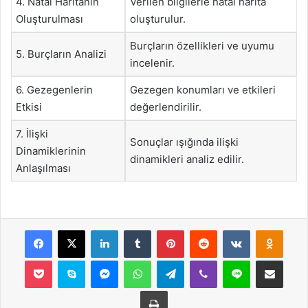
4. Natal Haritanın
Verilen bilgilerle natal harita
Oluşturulması
oluşturulur.
Burçların özellikleri ve uyumu
5. Burçların Analizi
incelenir.
6. Gezegenlerin
Gezegen konumları ve etkileri
Etkisi
değerlendirilir.
7. İlişki
Sonuçlar ışığında ilişki
Dinamiklerinin
dinamikleri analiz edilir.
Anlaşılması
Facebook
X
LinkedIn
Tumblr
Pinterest
Reddit
VKontakte
Odnok
Pocket
Skype
Messenger
WhatsApp
Telegram
Viber
Line
E-Posta ile payla
Yazdır