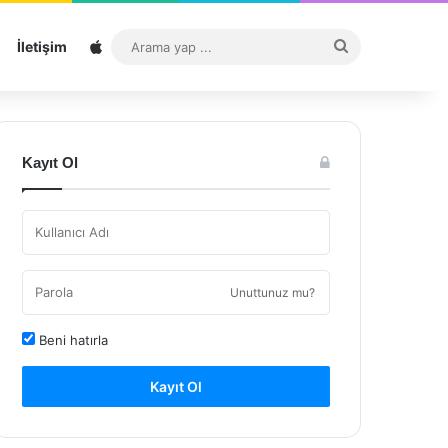
Sitemap
Arama
İletişim
yap
...
Kayıt Ol
Unuttunuz mu?
Beni hatırla
Kayıt Ol