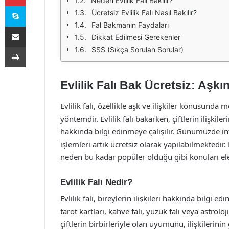
Neden Evlilik Falı Bakılır?
Skype
Ücretsiz Evlilik Falı Nasıl Bakılır?
Fal Bakmanın Faydaları
E-Posta ile paylaş
Dikkat Edilmesi Gerekenler
Yazdır
SSS (Sıkça Sorulan Sorular)
Evlilik Falı Bak Ücretsiz: Aşkın
Evlilik falı, özellikle aşk ve ilişkiler konusund
yöntemdir. Evlilik falı bakarken, çiftlerin ilişkil
hakkında bilgi edinmeye çalışılır. Günümüzde in
işlemleri artık ücretsiz olarak yapılabilmektedir.
neden bu kadar popüler olduğu gibi konuları ele
Evlilik Falı Nedir?
Evlilik falı, bireylerin ilişkileri hakkında bilgi 
tarot kartları, kahve falı, yüzük falı veya astroloji 
çiftlerin birbirleriyle olan uyumunu, ilişkilerini