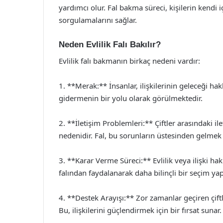
yardımcı olur. Fal bakma süreci, kişilerin kendi i
sorgulamalarını sağlar.
Neden Evlilik Falı Bakılır?
Evlilik falı bakmanın birkaç nedeni vardır:
1. **Merak:** İnsanlar, ilişkilerinin geleceği hakk
gidermenin bir yolu olarak görülmektedir.
2. **İletişim Problemleri:** Çiftler arasındaki il
nedenidir. Fal, bu sorunların üstesinden gelmek iç
3. **Karar Verme Süreci:** Evlilik veya ilişki hak
falından faydalanarak daha bilinçli bir seçim yapa
4. **Destek Arayışı:** Zor zamanlar geçiren çiftle
Bu, ilişkilerini güçlendirmek için bir fırsat sunar.