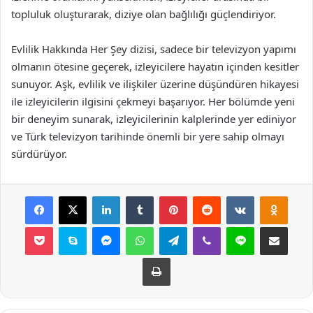
topluluk oluşturarak, diziye olan bağlılığı güçlendiriyor.
Evlilik Hakkında Her Şey dizisi, sadece bir televizyon yapımı
olmanın ötesine geçerek, izleyicilere hayatın içinden kesitler
sunuyor. Aşk, evlilik ve ilişkiler üzerine düşündüren hikayesi
ile izleyicilerin ilgisini çekmeyi başarıyor. Her bölümde yeni
bir deneyim sunarak, izleyicilerinin kalplerinde yer ediniyor
ve Türk televizyon tarihinde önemli bir yere sahip olmayı
sürdürüyor.
Facebook
X
LinkedIn
Tumblr
Pinterest
Reddit
VKontakte
Odnok
Pocket
Skype
Messenger
WhatsApp
Telegram
Viber
Line
E-Posta ile payla
Yazdır