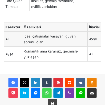
Öne Çıkan
İlişkiler, geçmiş travmalar,
Temalar
evlilik zorlukları
Karakter
Özellikleri
İlişkisi
İçsel çatışmalar yaşayan, güven
Ali
Ayşe
sorunu olan
Romantik ama kararsız, geçmişle
Ayşe
Ali
yüzleşen
Facebook
X
LinkedIn
Tumblr
Pinterest
Reddit
VKontakte
Odnok
Pocket
Skype
Messenger
WhatsApp
Telegram
Viber
Line
E-Posta ile payla
Yazdır