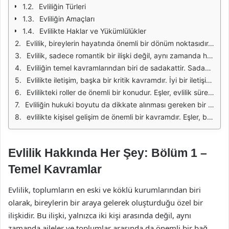
Evliliğin Türleri
Evliliğin Amaçları
Evlilikte Haklar ve Yükümlülükler
Evlilik, bireylerin hayatında önemli bir dönüm noktasıdır. Bu süreç, yalnızca iki insanın bir araya gelmesi değil, aynı zamanda toplumun temel yapı taşlarını oluşturan bir kurumdur. Evlilik kurumu, farklı kültürlerde ve toplumlarda çeşitli şekillerde tanımlanmakta ve uygulanmaktadır. Bu nedenle, evliliğin anlamı ve önemi, bireylerin ve toplumların değerleriyle şekillenir.
Evlilik, sadece romantik bir ilişki değil, aynı zamanda hukuki ve toplumsal bir sözleşmedir. Bireyler, evlilikle birlikte belirli hak ve sorumlulukları üstlenirler. Bu bağlamda, evlilik, iki tarafın birbirine karşı yükümlülükleri ve beklentileri üzerine inşa edilir. Evlilik sözleşmesi, tarafların haklarını koruma altına alırken, aynı zamanda aile yapısının güçlenmesine de katkıda bulunur.
Evliliğin temel kavramlarından biri de sadakattir. Sadakat, evlilikte tarafların birbirine olan bağlılığını ve güvenini ifade eder. Bu bağlamda, sadakat sadece fiziksel bir bağlılık değil, aynı zamanda duygusal ve zihinsel bir bağ anlamına gelir. Evlilikte sadakat, ilişkiyi güçlendiren ve sağlıklı bir iletişim ortamı oluşturan önemli bir unsurdur.
Evlilikte iletişim, başka bir kritik kavramdır. İyi bir iletişim, eşler arasında anlayış ve empati geliştirilmesine yardımcı olur. Sorunların çözümünde ve duygusal bağların güçlenmesinde etkili bir iletişim tarzı benimsemek, sağlıklı bir evlilik için gereklidir. Eşler, duygularını açıkça ifade edebilmeli ve karşılıklı olarak birbirlerini dinlemeyi öğrenmelidirler.
Evlilikteki roller de önemli bir konudur. Eşler, evlilik sürecinde çeşitli roller üstlenirler ve bu roller, ilişkinin dinamiğini şekillendirir. Geleneksel olarak, bazı toplumlarda erkek ve kadın rollerinin belirgin olduğu görülse de, modern evliliklerde bu roller daha esnek hale gelmiştir. Her iki tarafın da eşit sorumluluklar üstlenmesi, evliliğin sağlıklı bir şekilde sürdürülmesine katkı sağlar.
Evliliğin hukuki boyutu da dikkate alınması gereken bir diğer önemli unsurdur. Evlilik, yasal bir sözleşme olduğu için, taraflar arasında belirli hak ve yükümlülükler doğurur. Boşanma, mal paylaşımı ve çocukların velayeti gibi konular, evliliğin hukuki boyutunu oluşturan unsurlardır. Bu nedenle, evlilik öncesinde hukuki danışmanlık almak, tarafların haklarını korumalarına yardımcı olabilir.
evlilikte kişisel gelişim de önemli bir kavramdır. Eşler, birbirlerine destek olarak kişisel hedeflerine ulaşmalarına yardımcı olabilirler. Evlilik, bireylerin kişisel ve duygusal olarak büyümelerine olanak tanır. Bu süreçte, bireyler kendilerini tanıma, başkalarıyla sağlıklı ilişkiler kurma ve yaşamın getirdiği zorluklarla başa çıkma becerilerini geliştirirler.
Evlilik Hakkında Her Şey: Bölüm 1 –
Temel Kavramlar
Evlilik, toplumların en eski ve köklü kurumlarından biri
olarak, bireylerin bir araya gelerek oluşturduğu özel bir
ilişkidir. Bu ilişki, yalnızca iki kişi arasında değil, aynı
zamanda aileler ve toplumlar arasında da önemli bir bağ