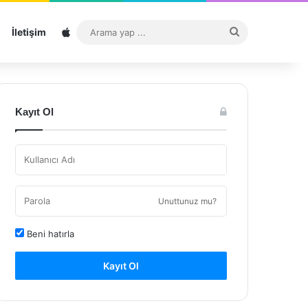
Sitemap
Arama
İletişim
yap
...
Kayıt Ol
Unuttunuz mu?
Beni hatırla
Kayıt Ol