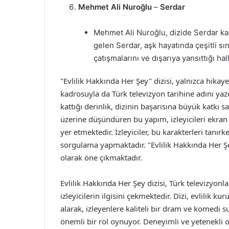
Mehmet Ali Nuroğlu
–
Serdar
Mehmet Ali Nuroğlu, dizide Serdar kara
gelen Serdar, aşk hayatında çeşitli sı
çatışmalarını ve dışarıya yansıttığı ha
"Evlilik Hakkında Her Şey" dizisi, yalnızca hikay
kadrosuyla da Türk televizyon tarihine adını ya
kattığı derinlik, dizinin başarısına büyük katkı sa
üzerine düşündüren bu yapım, izleyicileri ekran 
yer etmektedir. İzleyiciler, bu karakterleri tanı
sorgulama yapmaktadır. "Evlilik Hakkında Her Şey
olarak öne çıkmaktadır.
Evlilik Hakkında Her Şey dizisi, Türk televizyonl
izleyicilerin ilgisini çekmektedir. Dizi, evlilik k
alarak, izleyenlere kaliteli bir dram ve komedi
önemli bir rol oynuyor. Deneyimli ve yetenekli oy