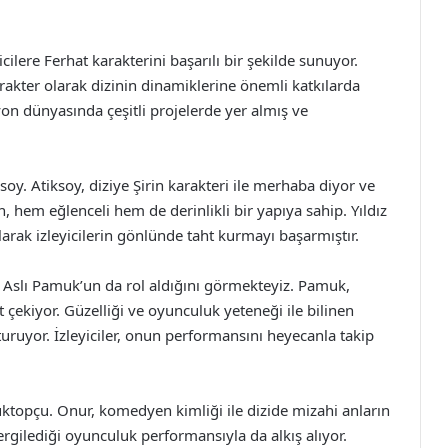
ilere Ferhat karakterini başarılı bir şekilde sunuyor.
arakter olarak dizinin dinamiklerine önemli katkılarda
n dünyasında çeşitli projelerde yer almış ve
ksoy. Atiksoy, diziye Şirin karakteri ile merhaba diyor ve
n, hem eğlenceli hem de derinlikli bir yapıya sahip. Yıldız
larak izleyicilerin gönlünde taht kurmayı başarmıştır.
a Aslı Pamuk’un da rol aldığını görmekteyiz. Pamuk,
t çekiyor. Güzelliği ve oyunculuk yeteneği ile bilinen
uruyor. İzleyiciler, onun performansını heyecanla takip
üktopçu. Onur, komedyen kimliği ile dizide mizahi anların
gilediği oyunculuk performansıyla da alkış alıyor.