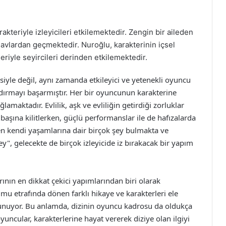
kteriyle izleyicileri etkilemektedir. Zengin bir aileden
navlardan geçmektedir. Nuroğlu, karakterinin içsel
lleriyle seyircileri derinden etkilemektedir.
esiyle değil, aynı zamanda etkileyici ve yetenekli oyuncu
zdırmayı başarmıştır. Her bir oyuncunun karakterine
ğlamaktadır. Evlilik, aşk ve evliliğin getirdiği zorluklar
başına kilitlerken, güçlü performanslar ile de hafızalarda
rken kendi yaşamlarına dair birçok şey bulmakta ve
", gelecekte de birçok izleyicide iz bırakacak bir yapım
arının en dikkat çekici yapımlarından biri olarak
urumu etrafında dönen farklı hikaye ve karakterleri ele
 sunuyor. Bu anlamda, dizinin oyuncu kadrosu da oldukça
uncular, karakterlerine hayat vererek diziye olan ilgiyi