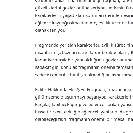
ve komik anların harmanlandığı fragman, farklı ka
güzelliklerini gözler önüne seriyor. Herkesin far
karakterlerin yaşadıkları sorunları derinlemesi
eğlence kaynağı olmaktan öte, evlilik üzerine b
olanak tanıyor.
Fragmanda yer alan karakterler, evlilik sürecinin 
nişanlanmış, bazıları ise yıllardır birlikte olan çi
kadar karmaşık bir yapı olduğunu gözler önüne se
sadakat gibi konular, fragmanın önemli temaların
sadece romantik bir ilişki olmadığını, aynı zama
Evlilik Hakkında Her Şey: Fragman, mizahi unsurla
gülümseme oluşturmayı başarıyor. Karakterlerin 
karşılaşılabilecek garip ve eğlenceli anları yansı
hissettirirken, evliliğin eğlenceli yanlarını da g
olabileceği fikri, fragmanın önemli bir mesajı hal