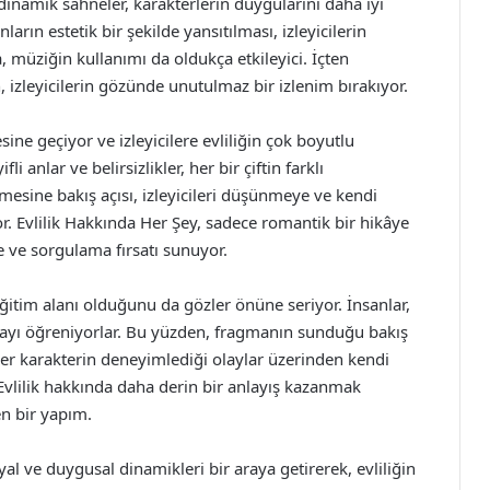
 dinamik sahneler, karakterlerin duygularını daha iyi
arın estetik bir şekilde yansıtılması, izleyicilerin
 müziğin kullanımı da oldukça etkileyici. İçten
 izleyicilerin gözünde unutulmaz bir izlenim bırakıyor.
ine geçiyor ve izleyicilere evliliğin çok boyutlu
fli anlar ve belirsizlikler, her bir çiftin farklı
mesine bakış açısı, izleyicileri düşünmeye ve kendi
or. Evlilik Hakkında Her Şey, sadece romantik bir hikâye
ve sorgulama fırsatı sunuyor.
 eğitim alanı olduğunu da gözler önüne seriyor. İnsanlar,
kmayı öğreniyorlar. Bu yüzden, fragmanın sunduğu bakış
 her karakterin deneyimlediği olaylar üzerinden kendi
 Evlilik hakkında daha derin bir anlayış kazanmak
n bir yapım.
al ve duygusal dinamikleri bir araya getirerek, evliliğin