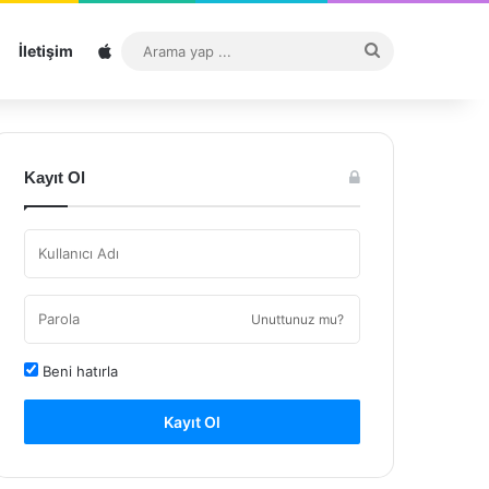
Sitemap
Arama
İletişim
yap
...
Kayıt Ol
Unuttunuz mu?
Beni hatırla
Kayıt Ol