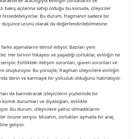
rakterler aracılığıyla evliliğin zorluklarını ve
klı bakış açılarına sahip olduğu bu konuda, izleyiciler
ne hissedebiliyorlar. Bu durum, fragmanın sadece bir
ir düşünce ürünü olarak da değerlendirilebilmesine
farklı aşamalarını temsil ediyor. Bazıları yeni
ftler. Her birinin hikayesi ve yaşadığı zorluklar, evliliğin ne
riyor. Evlilikteki iletişim sorunları, güven sorunları ve
ı oluşturuyor. Bu yönüyle, fragman izleyicilere evliliğin
nda derin ve karmaşık bir yolculuk olduğunu hatırlatıyor.
rı da barındırarak izleyicilerin yüzlerinde bir
komik durumları ve diyalogları, evlilikte
tıyor. Bu durum, izleyicilere yalnız olmadıklarını
özler önüne seriyor. Mizahın, zorlukları aşmada bir araç
ine geliyor.