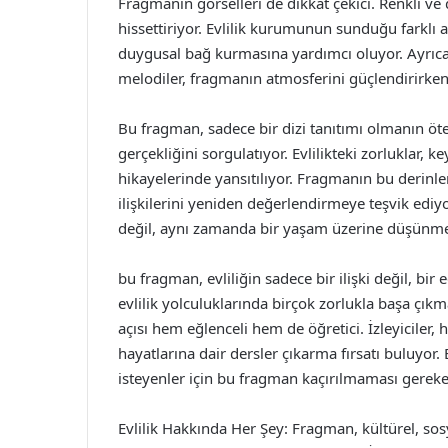
Fragmanın görselleri de dikkat çekici. Renkli ve
hissettiriyor. Evlilik kurumunun sunduğu farklı anl
duygusal bağ kurmasına yardımcı oluyor. Ayrıca,
melodiler, fragmanın atmosferini güçlendirirken,
Bu fragman, sadece bir dizi tanıtımı olmanın ötes
gerçekliğini sorgulatıyor. Evlilikteki zorluklar, keyi
hikayelerinde yansıtılıyor. Fragmanın bu derinle
ilişkilerini yeniden değerlendirmeye teşvik ediy
değil, aynı zamanda bir yaşam üzerine düşünme 
bu fragman, evliliğin sadece bir ilişki değil, bir
evlilik yolculuklarında birçok zorlukla başa çı
açısı hem eğlenceli hem de öğretici. İzleyiciler,
hayatlarına dair dersler çıkarma fırsatı buluyor.
isteyenler için bu fragman kaçırılmaması gereke
Evlilik Hakkında Her Şey: Fragman, kültürel, sosy