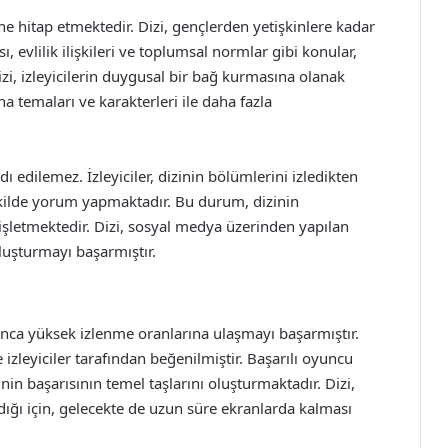
sine hitap etmektedir. Dizi, gençlerden yetişkinlere kadar
ı, evlilik ilişkileri ve toplumsal normlar gibi konular,
izi, izleyicilerin duygusal bir bağ kurmasına olanak
ana temaları ve karakterleri ile daha fazla
ı edilemez. İzleyiciler, dizinin bölümlerini izledikten
ekilde yorum yapmaktadır. Bu durum, dizinin
enişletmektedir. Dizi, sosyal medya üzerinden yapılan
 oluşturmayı başarmıştır.
unca yüksek izlenme oranlarına ulaşmayı başarmıştır.
izleyiciler tarafından beğenilmiştir. Başarılı oyuncu
inin başarısının temel taşlarını oluşturmaktadır. Dizi,
rdığı için, gelecekte de uzun süre ekranlarda kalması