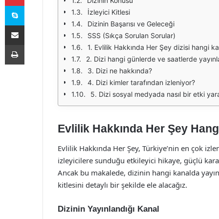
Dizinin Konusu
Skype
İzleyici Kitlesi
Dizinin Başarısı ve Geleceği
E-Posta ile paylaş
SSS (Sıkça Sorulan Sorular)
Yazdır
1. Evlilik Hakkında Her Şey dizisi hangi k
2. Dizi hangi günlerde ve saatlerde yayınl
3. Dizi ne hakkında?
4. Dizi kimler tarafından izleniyor?
5. Dizi sosyal medyada nasıl bir etki yar
Evlilik Hakkında Her Şey Hang
Evlilik Hakkında Her Şey, Türkiye’nin en çok izlen
izleyicilere sunduğu etkileyici hikaye, güçlü kar
Ancak bu makalede, dizinin hangi kanalda yayınla
kitlesini detaylı bir şekilde ele alacağız.
Dizinin Yayınlandığı Kanal