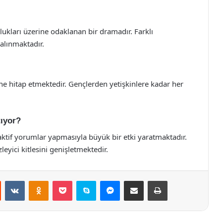
orlukları üzerine odaklanan bir dramadır. Farklı
 alınmaktadır.
esine hitap etmektedir. Gençlerden yetişkinlere kadar her
tıyor?
 aktif yorumlar yapmasıyla büyük bir etki yaratmaktadır.
leyici kitlesini genişletmektedir.
st
Reddit
VKontakte
Odnoklassniki
Pocket
Skype
Messenger
E-Posta ile paylaş
Yazdır