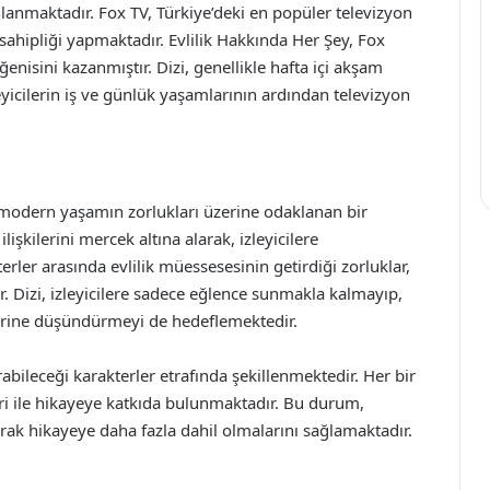
lanmaktadır. Fox TV, Türkiye’deki en popüler televizyon
v sahipliği yapmaktadır. Evlilik Hakkında Her Şey, Fox
eğenisini kazanmıştır. Dizi, genellikle hafta içi akşam
eyicilerin iş ve günlük yaşamlarının ardından televizyon
 ve modern yaşamın zorlukları üzerine odaklanan bir
ilişkilerini mercek altına alarak, izleyicilere
rler arasında evlilik müessesesinin getirdiği zorluklar,
r. Dizi, izleyicilere sadece eğlence sunmakla kalmayıp,
erine düşündürmeyi de hedeflemektedir.
abileceği karakterler etrafında şekillenmektedir. Her bir
eri ile hikayeye katkıda bulunmaktadır. Bu durum,
yarak hikayeye daha fazla dahil olmalarını sağlamaktadır.