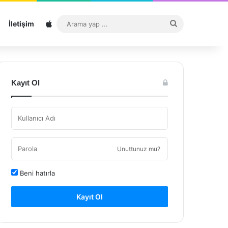
Sitemap
Arama
İletişim
yap
...
Kayıt Ol
Unuttunuz mu?
Beni hatırla
Kayıt Ol