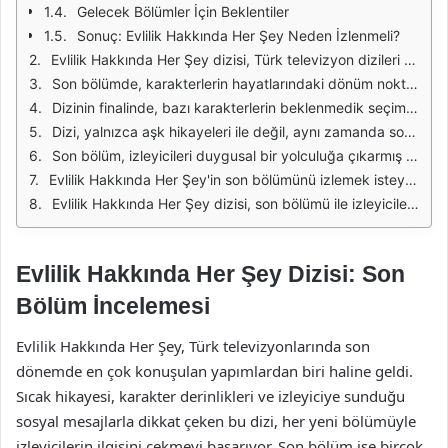
Gelecek Bölümler İçin Beklentiler
Sonuç: Evlilik Hakkında Her Şey Neden İzlenmeli?
Evlilik Hakkında Her Şey dizisi, Türk televizyon dizileri arasında dikkat çeken bir yapım olmuştur. Hem senaryosu hem de karakter derinlikleri ile izleyicileri ekrana kilitlemeyi başarmıştır. Dizinin son bölümü, birçok izleyici için merakla beklenen anlardan biri olmuştur. Bu bölümde, ana karakterlerin yaşadığı zorluklar, ilişkilerindeki çatışmalar ve nihayetinde verdikleri kararlar, izleyicilere duygusal anlar yaşatmıştır. Her ne kadar final bölümü olsa da, dizinin izleyicilerinde bıraktığı etki uzun süre devam edecektir.
Son bölümde, karakterlerin hayatlarındaki dönüm noktaları ele alınırken, izleyiciler de kendi yaşamlarından kesitler bulmuştur. Evlilik, aşk, dostluk ve aile gibi kavramlar etrafında şekillenen hikaye, birçok kişi için tanıdık ve anlamlı bir hal almıştır. Bu nedenle, dizinin son bölümü sadece bir final değil, aynı zamanda birçok izleyici için bir dönüm noktası olmuştur. Karakterlerin yaşadığı dram ve sevinçler, izleyicilerin empati kurmasını sağlamış ve diziye olan bağlılıklarını artırmıştır.
Dizinin finalinde, bazı karakterlerin beklenmedik seçimleri izleyicileri şaşırtsa da, bu kararların arkasındaki motivasyonlar derinlemesine incelendiğinde, oldukça anlamlı olduğu görülmüştür. İzleyiciler, karakterlerin yaşadığı içsel çatışmaları anlayarak, kendi hayatlarındaki benzer durumlarla yüzleşme fırsatı bulmuşlardır. Bu durum, dizinin izlenebilirliğini artırmış ve izleyicilerin diziye olan ilgisini canlı tutmuştur.
Dizi, yalnızca aşk hikayeleri ile değil, aynı zamanda sosyal sorunları ele almasıyla da dikkat çekmiştir. Evlilik Hakkında Her Şey, evlilik ve ilişkilerdeki zorlukları cesurca ele alarak, izleyicilere önemli mesajlar vermiştir. Final bölümü, bu mesajların doruk noktasına ulaştığı bir bölüm olmuştur. İzleyiciler, karakterlerin aldığı kararlar ve bunların sonuçları ile kendi hayatlarında yapacakları tercihler arasında bağ kurma fırsatı bulmuşlardır.
Son bölüm, izleyicileri duygusal bir yolculuğa çıkarmış ve birçok kişi için unutulmaz anlar yaşatmıştır. Karakterlerin yollarının ayrılması, yeni başlangıçlar ve eski ilişkilerin sorgulanması, dizinin finaline damgasını vurmuştur. Bu tür olaylar, izleyicilerin kendi hayatlarında da benzer durumları değerlendirmelerine olanak tanımıştır. Dizi, izleyici kitlesiyle olan bağını güçlendirmiş ve uzun süre hafızalarda kalacak bir son sunmuştur.
Evlilik Hakkında Her Şey'in son bölümünü izlemek isteyenler için, bu bölümün izlenebilirliği ve tekrar izlenme değeri oldukça yüksektir. Dizi, her bölümüyle izleyicilere farklı duygular ve düşünceler sunarak, onların günlük hayatlarına da dokunmayı başarmıştır. Bu nedenle, son bölümü izlemek, sadece bir dizi finali değil, aynı zamanda bir yaşam deneyimi olarak görülmelidir.
Evlilik Hakkında Her Şey dizisi, son bölümü ile izleyicilere unutulmaz anlar yaşatmış ve derin bir etki bırakmıştır. Dizi, sadece bir eğlence aracı olmanın ötesinde, izleyicilerine hayatlarında düşünmeleri gereken birçok konu sunmuştur. Bu yüzden, son bölümü izlemek, birçok kişi için önemli bir deneyim haline gelmiştir.
Evlilik Hakkında Her Şey Dizisi: Son
Bölüm İncelemesi
Evlilik Hakkında Her Şey, Türk televizyonlarında son
dönemde en çok konuşulan yapımlardan biri haline geldi.
Sıcak hikayesi, karakter derinlikleri ve izleyiciye sunduğu
sosyal mesajlarla dikkat çeken bu dizi, her yeni bölümüyle
izleyicilerin ilgisini çekmeyi başarıyor. Son bölüm ise birçok