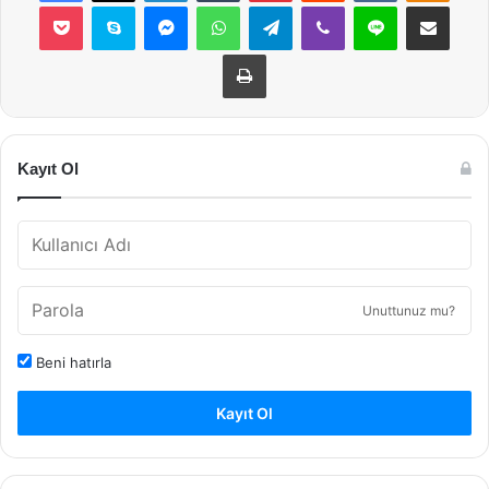
Pocket
Skype
Messenger
WhatsApp
Telegram
Viber
Line
E-Posta ile payla
Yazdır
Kayıt Ol
Unuttunuz mu?
Beni hatırla
Kayıt Ol