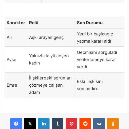
Karakter
Rolü
Son Durumu
Yeni bir başlangıç
Ali
Aşkı arayan genç
yapma kararı aldı
Geçmişini sorguladı
Yalnızlıkla yüzleşen
Ayşe
ve ilerlemeye karar
kadın
verdi
İlişkilerdeki sorunları
Eski ilişkisini
Emre
çözmeye çalışan
sonlandırdı
adam
Facebook
X
LinkedIn
Tumblr
Pinterest
Reddit
VKontakte
Odnok