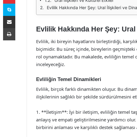
Ural İlişkileri ve Kültürel Etkiler
Skype
Evlilik Hakkında Her Şey: Ural İlişkileri ve Din
E-Posta ile paylaş
Evlilik Hakkında Her Şey: Ural İ
Yazdır
Evlilik, iki bireyin hayatlarını birleştirdiği, karşı
biçimidir. Bu süreç içinde, bireylerin geçmişteki 
rol oynamaktadır. Bu makalede, evliliğin temel din
inceleyeceğiz.
Evliliğin Temel Dinamikleri
Evlilik, birçok farklı dinamikten oluşur. Bu dinamik
ilişkilerinin sağlıklı bir şekilde sürdürülmesini et
1. **İletişim**: İyi bir iletişim, evliliğin temel t
anlayış ve empati geliştirilmesine yardımcı olur. 
birbirini anlaması ve karşılıklı destek sağlaması