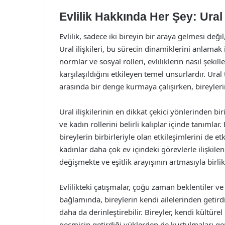
Evlilik Hakkında Her Şey: Ural İ
Evlilik, sadece iki bireyin bir araya gelmesi deği
Ural ilişkileri, bu sürecin dinamiklerini anlamak 
normlar ve sosyal rolleri, evliliklerin nasıl şekil
karşılaşıldığını etkileyen temel unsurlardır. Ur
arasında bir denge kurmaya çalışırken, bireylerin 
Ural ilişkilerinin en dikkat çekici yönlerinden biri
ve kadın rollerini belirli kalıplar içinde tanımlar. 
bireylerin birbirleriyle olan etkileşimlerini de etk
kadınlar daha çok ev içindeki görevlerle ilişkilen
değişmekte ve eşitlik arayışının artmasıyla birli
Evlilikteki çatışmalar, çoğu zaman beklentiler ve i
bağlamında, bireylerin kendi ailelerinden getirdik
daha da derinleştirebilir. Bireyler, kendi kültürel
geçmişin getirdiği yüklerden de kurtulmaları ger