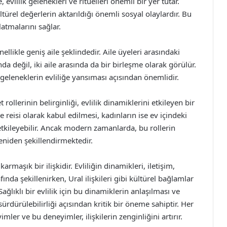
 evlilik gelenekleri ve ritüelleri önemli bir yer tutar.
ltürel değerlerin aktarıldığı önemli sosyal olaylardır. Bu
ylatmalarını sağlar.
nellikle geniş aile şeklindedir. Aile üyeleri arasındaki
nda değil, iki aile arasında da bir birleşme olarak görülür.
 geleneklerin evliliğe yansıması açısından önemlidir.
 rollerinin belirginliği, evlilik dinamiklerini etkileyen bir
e reisi olarak kabul edilmesi, kadınların ise ev içindeki
 etkileyebilir. Ancak modern zamanlarda, bu rollerin
 yeniden şekillendirmektedir.
armaşık bir ilişkidir. Evliliğin dinamikleri, iletişim,
ında şekillenirken, Ural ilişkileri gibi kültürel bağlamlar
ağlıklı bir evlilik için bu dinamiklerin anlaşılması ve
n sürdürülebilirliği açısından kritik bir öneme sahiptir. Her
yimler ve bu deneyimler, ilişkilerin zenginliğini artırır.