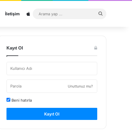
Sitemap
Arama
İletişim
yap
...
Kayıt Ol
Unuttunuz mu?
Beni hatırla
Kayıt Ol