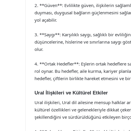
2. **Güven**: Evlilikte güven, ilişkilerin sağlam
duyması, duygusal bağların güçlenmesini sağlar. 
yol açabilir.
3. **Saygı**: Karşılıklı saygı, sağlıklı bir evliliği
düşüncelerine, hislerine ve sınırlarına saygı gö
olur.
4. **Ortak Hedefler**: Eşlerin ortak hedeflere s
rol oynar. Bu hedefler, aile kurma, kariyer planla
hedefler, çiftlerin birlikte hareket etmesini ve bi
Ural İlişkileri ve Kültürel Etkiler
Ural ilişkileri, Ural dil ailesine mensup halklar ar
kültürel özellikleri ve gelenekleriyle dikkat çekerl
şekillendiğini ve sürdürüldüğünü etkileyen birçok