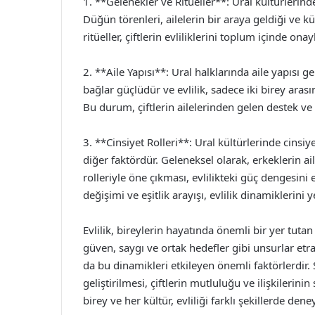
1. **Gelenekler ve Ritüeller**: Ural kültürlerinde,
Düğün törenleri, ailelerin bir araya geldiği ve kü
ritüeller, çiftlerin evliliklerini toplum içinde ona
2. **Aile Yapısı**: Ural halklarında aile yapısı ge
bağlar güçlüdür ve evlilik, sadece iki birey arası
Bu durum, çiftlerin ailelerinden gelen destek ve
3. **Cinsiyet Rolleri**: Ural kültürlerinde cinsiyet
diğer faktördür. Geleneksel olarak, erkeklerin ail
rolleriyle öne çıkması, evlilikteki güç dengesini
değişimi ve eşitlik arayışı, evlilik dinamiklerini
Evlilik, bireylerin hayatında önemli bir yer tutan k
güven, saygı ve ortak hedefler gibi unsurlar etraf
da bu dinamikleri etkileyen önemli faktörlerdir. S
geliştirilmesi, çiftlerin mutluluğu ve ilişkilerini
birey ve her kültür, evliliği farklı şekillerde dene