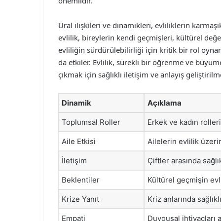
önemlidir.
Ural ilişkileri ve dinamikleri, evliliklerin karma
evlilik, bireylerin kendi geçmişleri, kültürel değe
evliliğin sürdürülebilirliği için kritik bir rol oyn
da etkiler. Evlilik, sürekli bir öğrenme ve büyüm
çıkmak için sağlıklı iletişim ve anlayış geliştirilme
Dinamik
Açıklama
Toplumsal Roller
Erkek ve kadın roller
Aile Etkisi
Ailelerin evlilik üzer
İletişim
Çiftler arasında sağlı
Beklentiler
Kültürel geçmişin evli
Krize Yanıt
Kriz anlarında sağlıkl
Empati
Duygusal ihtiyaçları 