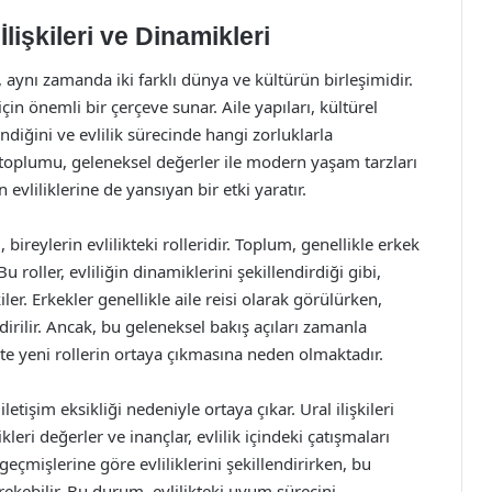
lişkileri ve Dinamikleri
l, aynı zamanda iki farklı dünya ve kültürün birleşimidir.
için önemli bir çerçeve sunar. Aile yapıları, kültürel
lendiğini ve evlilik sürecinde hangi zorluklarla
al toplumu, geleneksel değerler ile modern yaşam tarzları
evliliklerine de yansıyan bir etki yaratır.
, bireylerin evlilikteki rolleridir. Toplum, genellikle erkek
Bu roller, evliliğin dinamiklerini şekillendirdiği gibi,
iler. Erkekler genellikle aile reisi olarak görülürken,
dirilir. Ancak, bu geleneksel bakış açıları zamanla
kte yeni rollerin ortaya çıkmasına neden olmaktadır.
letişim eksikliği nedeniyle ortaya çıkar. Ural ilişkileri
leri değerler ve inançlar, evlilik içindeki çatışmaları
 geçmişlerine göre evliliklerini şekillendirirken, bu
ekebilir. Bu durum, evlilikteki uyum sürecini