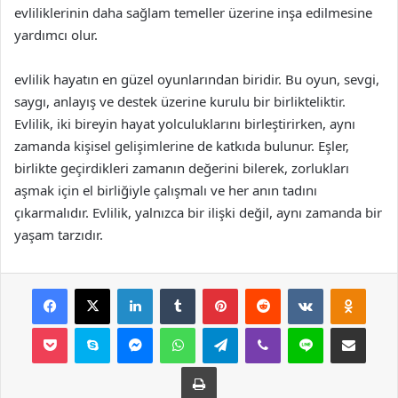
evliliklerinin daha sağlam temeller üzerine inşa edilmesine
yardımcı olur.
evlilik hayatın en güzel oyunlarından biridir. Bu oyun, sevgi,
saygı, anlayış ve destek üzerine kurulu bir birlikteliktir.
Evlilik, iki bireyin hayat yolculuklarını birleştirirken, aynı
zamanda kişisel gelişimlerine de katkıda bulunur. Eşler,
birlikte geçirdikleri zamanın değerini bilerek, zorlukları
aşmak için el birliğiyle çalışmalı ve her anın tadını
çıkarmalıdır. Evlilik, yalnızca bir ilişki değil, aynı zamanda bir
yaşam tarzıdır.
Facebook
X
LinkedIn
Tumblr
Pinterest
Reddit
VKontakte
Odnok
Pocket
Skype
Messenger
WhatsApp
Telegram
Viber
Line
E-Posta ile payla
Yazdır