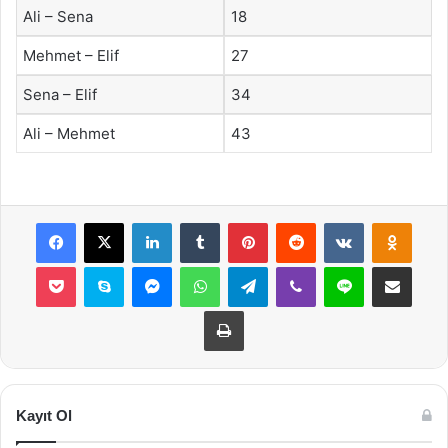
Ali – Sena
18
Mehmet – Elif
27
Sena – Elif
34
Ali – Mehmet
43
Facebook
X
LinkedIn
Tumblr
Pinterest
Reddit
VKontakte
Odnok
Pocket
Skype
Messenger
WhatsApp
Telegram
Viber
Line
E-Posta ile payla
Yazdır
Kayıt Ol