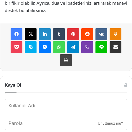
bir fikir olabilir. Ayrıca, dua ve ibadetlerinizi artırarak manevi
destek bulabilirsiniz.
Facebook
X
LinkedIn
Tumblr
Pinterest
Reddit
VKontakte
Odnok
Pocket
Skype
Messenger
WhatsApp
Telegram
Viber
Line
E-Posta ile payla
Yazdır
Kayıt Ol
Unuttunuz mu?