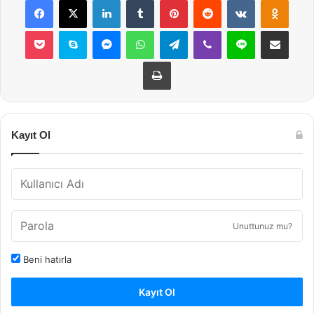
Pocket
Skype
Messenger
WhatsApp
Telegram
Viber
Line
E-Posta ile payla
Yazdır
Kayıt Ol
Unuttunuz mu?
Beni hatırla
Kayıt Ol