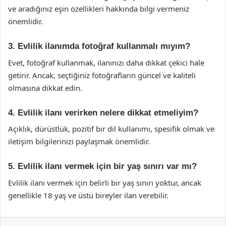
ve aradığınız eşin özellikleri hakkında bilgi vermeniz
önemlidir.
3. Evlilik ilanımda fotoğraf kullanmalı mıyım?
Evet, fotoğraf kullanmak, ilanınızı daha dikkat çekici hale
getirir. Ancak, seçtiğiniz fotoğrafların güncel ve kaliteli
olmasına dikkat edin.
4. Evlilik ilanı verirken nelere dikkat etmeliyim?
Açıklık, dürüstlük, pozitif bir dil kullanımı, spesifik olmak ve
iletişim bilgilerinizi paylaşmak önemlidir.
5. Evlilik ilanı vermek için bir yaş sınırı var mı?
Evlilik ilanı vermek için belirli bir yaş sınırı yoktur, ancak
genellikle 18 yaş ve üstü bireyler ilan verebilir.
Facebook
X
LinkedIn
Tumblr
Pinterest
Reddit
VKontakte
Odnok