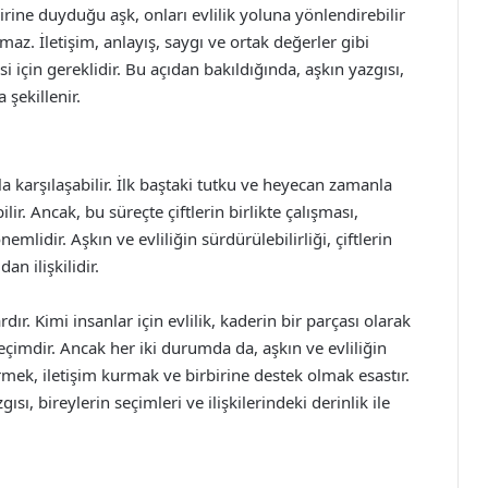
birine duyduğu aşk, onları evlilik yoluna yönlendirebilir
az. İletişim, anlayış, saygı ve ortak değerler gibi
si için gereklidir. Bu açıdan bakıldığında, aşkın yazgısı,
 şekillenir.
kla karşılaşabilir. İlk baştaki tutku ve heyecan zamanla
lir. Ancak, bu süreçte çiftlerin birlikte çalışması,
nemlidir. Aşkın ve evliliğin sürdürülebilirliği, çiftlerin
an ilişkilidir.
ır. Kimi insanlar için evlilik, kaderin bir parçası olarak
eçimdir. Ancak her iki durumda da, aşkın ve evliliğin
rmek, iletişim kurmak ve birbirine destek olmak esastır.
ısı, bireylerin seçimleri ve ilişkilerindeki derinlik ile