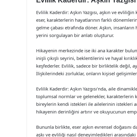
Evlilik Kaderdir: Aşkın Yazgısı
Evlilik Kaderdir: Aşkın Yazgısı, aşkın ve evliliğ
eser, karakterlerin hayatlarının farklı dönemleri
gelme çabası etrafında döner. Aşkın, insanların h
yerini sorgulayan bir anlatı oluşturur.
Hikayenin merkezinde ise iki ana karakter bulunma
inişli çıkışlı seyrini, beklentilerini ve hayal kı
keşfederler. Evlilik, sadece bir birliktelik değil,
İlişkilerindeki zorluklar, onların kişisel gelişimler
Evlilik Kaderdir: Aşkın Yazgısı’nda, aile dinamikle
toplumsal normlar ve gelenekler, karakterlerin ka
bireylerin kendi istekleri ile ailelerinin istekle
hikayenin derinliğini artırır ve okuyucunun empa
Bununla birlikte, eser aşkın evrensel doğasını da
aşkı ve evliliği nasıl deneyimledikleri arasındaki b