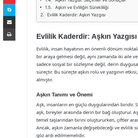
Skype
Aşkın ve Evliliğin Sürekliliği
Evlilik Kaderdir: Aşkın Yazgısı
E-Posta ile paylaş
Yazdır
Evlilik Kaderdir: Aşkın Yazgısı
Evlilik, insan hayatının en önemli dönüm noktalar
bir araya gelmesi değil, aynı zamanda iki aile v
sadece sosyal bir sözleşme değil, derin duygusal
süreçtir. Bu süreçte aşkın rolü ve yazgının etkisi
almıştır.
Aşkın Tanımı ve Önemi
Aşk, insanların en güçlü duygularından biridir. S
aşk, bireyler arasında derin bir bağ oluşturur. Aşkı
temel taşlarından birini oluştururken, çiftler aras
Ancak, aşkın zamanla değişebileceği ve evlilik s
göz ardı edilmemelidir.