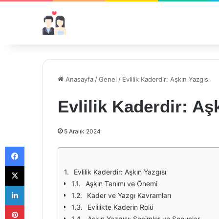
Anasayfa
/
Genel
/
Evlilik Kaderdir: Aşkın Yazgısı
Evlilik Kaderdir: Aş
5 Aralık 2024
Facebook
X
Evlilik Kaderdir: Aşkın Yazgısı
Aşkın Tanımı ve Önemi
LinkedIn
Kader ve Yazgı Kavramları
Pinterest
Evlilikte Kaderin Rolü
Aşkın Yazgısı: Seçimler ve Sonuçlar