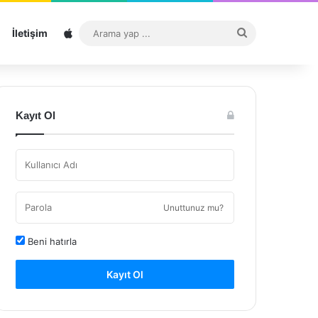
Sitemap
Arama
İletişim
yap
...
Kayıt Ol
Unuttunuz mu?
Beni hatırla
Kayıt Ol