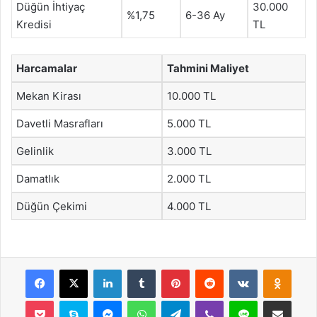
Düğün İhtiyaç
30.000
%1,75
6-36 Ay
Kredisi
TL
Harcamalar
Tahmini Maliyet
Mekan Kirası
10.000 TL
Davetli Masrafları
5.000 TL
Gelinlik
3.000 TL
Damatlık
2.000 TL
Düğün Çekimi
4.000 TL
Facebook
X
LinkedIn
Tumblr
Pinterest
Reddit
VKontakte
Odnok
Pocket
Skype
Messenger
WhatsApp
Telegram
Viber
Line
E-Posta ile payla