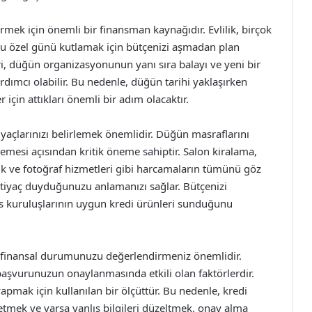
tirmek için önemli bir finansman kaynağıdır. Evlilik, birçok
e bu özel günü kutlamak için bütçenizi aşmadan plan
ri, düğün organizasyonunun yanı sıra balayı ve yeni bir
dımcı olabilir. Bu nedenle, düğün tarihi yaklaşırken
 için attıkları önemli bir adım olacaktır.
tiyaçlarınızı belirlemek önemlidir. Düğün masraflarını
rlemesi açısından kritik öneme sahiptir. Salon kiralama,
zik ve fotoğraf hizmetleri gibi harcamaların tümünü göz
tiyaç duyduğunuzu anlamanızı sağlar. Bütçenizi
ns kuruluşlarının uygun kredi ürünleri sunduğunu
finansal durumunuzu değerlendirmeniz önemlidir.
 başvurunuzun onaylanmasında etkili olan faktörlerdir.
yapmak için kullanılan bir ölçüttür. Bu nedenle, kredi
mek ve varsa yanlış bilgileri düzeltmek, onay alma