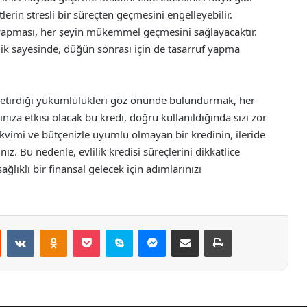
lerin stresli bir süreçten geçmesini engelleyebilir.
yapması, her şeyin mükemmel geçmesini sağlayacaktır.
klik sayesinde, düğün sonrası için de tasarruf yapma
 getirdiği yükümlülükleri göz önünde bulundurmak, her
ıza etkisi olacak bu kredi, doğru kullanıldığında sizi zor
kvimi ve bütçenizle uyumlu olmayan bir kredinin, ileride
. Bu nedenle, evlilik kredisi süreçlerini dikkatlice
lıklı bir finansal gelecek için adımlarınızı
st
Reddit
VKontakte
Odnoklassniki
Pocket
Skype
Messenger
E-Posta ile paylaş
Yazdır