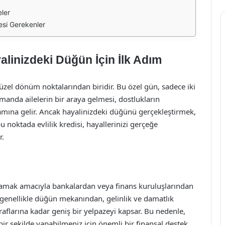
eler
esi Gerekenler
alinizdeki Düğün İçin İlk Adım
güzel dönüm noktalarından biridir. Bu özel gün, sadece iki
zamanda ailelerin bir araya gelmesi, dostlukların
amına gelir. Ancak hayalinizdeki düğünü gerçekleştirmek,
u noktada evlilik kredisi, hayallerinizi gerçeğe
r.
rşılamak amacıyla bankalardan veya finans kuruluşlarından
ı genellikle düğün mekanından, gelinlik ve damatlık
aflarına kadar geniş bir yelpazeyi kapsar. Bu nedenle,
ir şekilde yapabilmeniz için önemli bir finansal destek