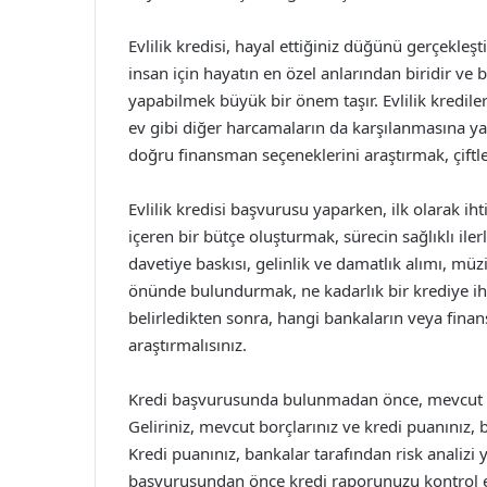
Evlilik kredisi, hayal ettiğiniz düğünü gerçekleş
insan için hayatın en özel anlarından biridir v
yapabilmek büyük bir önem taşır. Evlilik kredile
ev gibi diğer harcamaların da karşılanmasına yar
doğru finansman seçeneklerini araştırmak, çiftler
Evlilik kredisi başvurusu yaparken, ilk olarak ih
içeren bir bütçe oluşturmak, sürecin sağlıklı ile
davetiye baskısı, gelinlik ve damatlık alımı, mü
önünde bulundurmak, ne kadarlık bir krediye ih
belirledikten sonra, hangi bankaların veya fina
araştırmalısınız.
Kredi başvurusunda bulunmadan önce, mevcut 
Geliriniz, mevcut borçlarınız ve kredi puanınız,
Kredi puanınız, bankalar tarafından risk analizi 
başvurusundan önce kredi raporunuzu kontrol et