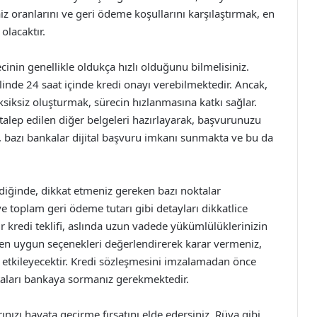
n faiz oranlarını ve geri ödeme koşullarını karşılaştırmak, en
olacaktır.
cinin genellikle oldukça hızlı olduğunu bilmelisiniz.
nde 24 saat içinde kredi onayı verebilmektedir. Ancak,
siksiz oluşturmak, sürecin hızlanmasına katkı sağlar.
 talep edilen diğer belgeleri hazırlayarak, başvurunuzu
a, bazı bankalar dijital başvuru imkanı sunmakta ve bu da
iğinde, dikkat etmeniz gereken bazı noktalar
e toplam geri ödeme tutarı gibi detayları dikkatlice
kredi teklifi, aslında uzun vadede yükümlülüklerinizin
n en uygun seçenekleri değerlendirerek karar vermeniz,
etkileyecektir. Kredi sözleşmesini imzalamadan önce
aları bankaya sormanız gerekmektedir.
rınızı hayata geçirme fırsatını elde edersiniz. Rüya gibi