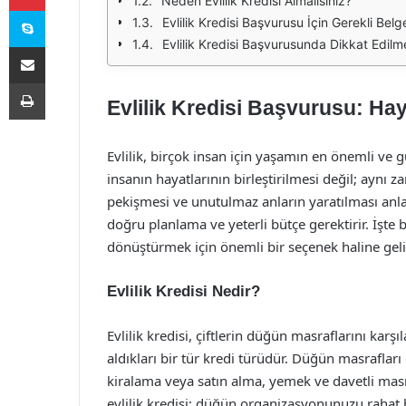
Neden Evlilik Kredisi Almalısınız?
Skype
Evlilik Kredisi Başvurusu İçin Gerekli Belg
Evlilik Kredisi Başvurusunda Dikkat Edilm
E-Posta ile paylaş
Yazdır
Evlilik Kredisi Başvurusu: Hay
Evlilik, birçok insan için yaşamın en önemli ve 
insanın hayatlarının birleştirilmesi değil; aynı 
pekişmesi ve unutulmaz anların yaratılması anl
doğru planlama ve yeterli bütçe gerektirir. İşte b
dönüştürmek için önemli bir seçenek haline geli
Evlilik Kredisi Nedir?
Evlilik kredisi, çiftlerin düğün masraflarını ka
aldıkları bir tür kredi türüdür. Düğün masraflar
kiralama veya satın alma, yemek ve davetli masr
evlilik kredisi; düğün organizasyonunuzu rahat b