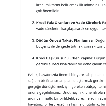
kredi miktarını belirlemek ilk adımdır. B
çok önemlidir.
Kredi Faiz Oranları ve Vade Süreleri:
Far
vade sürelerini karşılaştırarak en uygun tekl
Düğün Öncesi Taksit Planlaması:
Düğün 
bütçeniz ile dengede tutmak, sonraki zorluk
Kredi Başvurusunu Erken Yapma:
Düğün t
gerekli süreci kısaltabilir ve daha çabuk ce
Evlilik, hayatınızda önemli bir yere sahip olan b
sağlam bir finansman planı oluşturmak gerekmekt
gerçeğe dönüştürmek için gereken bütçeyi temin 
önüne geçebilirsiniz. Unutmayın ki önemli ola
ardından mutlu bir birliktelik sürecine adım atmanı
hayatınızı birleştireceğiniz kişi ile unutulmaz bir