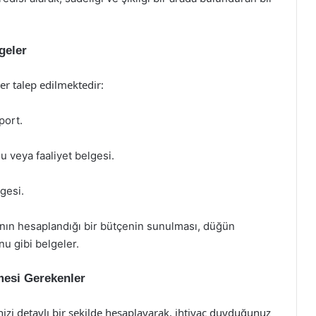
geler
ler talep edilmektedir:
port.
veya faaliyet belgesi.
gesi.
ın hesaplandığı bir bütçenin sunulması, düğün
u gibi belgeler.
mesi Gerekenler
zi detaylı bir şekilde hesaplayarak, ihtiyaç duyduğunuz