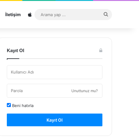
Sitemap
Arama
İletişim
yap
...
Kayıt Ol
Unuttunuz mu?
Beni hatırla
Kayıt Ol