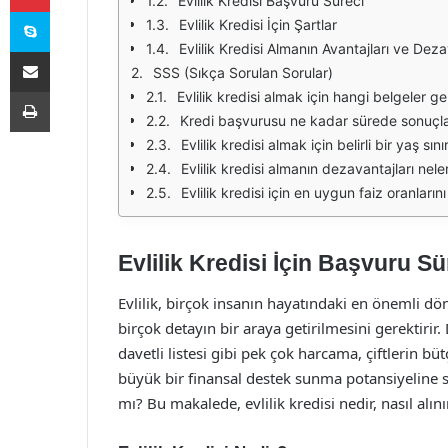
Evlilik Kredisi Başvuru Süreci
Skype
Evlilik Kredisi İçin Şartlar
Evlilik Kredisi Almanın Avantajları ve Deza
E-Posta ile paylaş
SSS (Sıkça Sorulan Sorular)
Yazdır
Evlilik kredisi almak için hangi belgeler ge
Kredi başvurusu ne kadar sürede sonuçla
Evlilik kredisi almak için belirli bir yaş sını
Evlilik kredisi almanın dezavantajları nele
Evlilik kredisi için en uygun faiz oranlarını
Evlilik Kredisi İçin Başvuru S
Evlilik, birçok insanın hayatındaki en önemli d
birçok detayın bir araya getirilmesini gerektirir
davetli listesi gibi pek çok harcama, çiftlerin bütç
büyük bir finansal destek sunma potansiyeline sah
mı? Bu makalede, evlilik kredisi nedir, nasıl alın