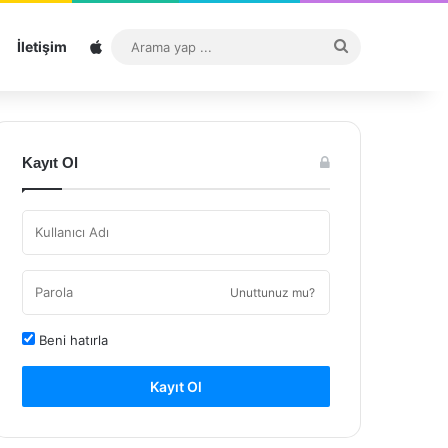
Sitemap
Arama
İletişim
yap
...
Kayıt Ol
Unuttunuz mu?
Beni hatırla
Kayıt Ol