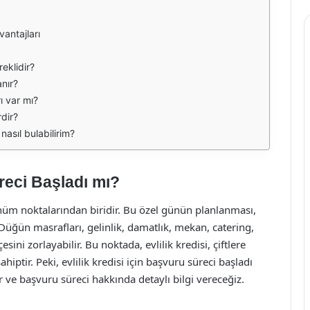
vantajları
reklidir?
nır?
rı var mı?
rdir?
 nasıl bulabilirim?
üreci Başladı mı?
önüm noktalarından biridir. Bu özel günün planlanması,
. Düğün masrafları, gelinlik, damatlık, mekan, catering,
esini zorlayabilir. Bu noktada, evlilik kredisi, çiftlere
iptir. Peki, evlilik kredisi için başvuru süreci başladı
ır ve başvuru süreci hakkında detaylı bilgi vereceğiz.