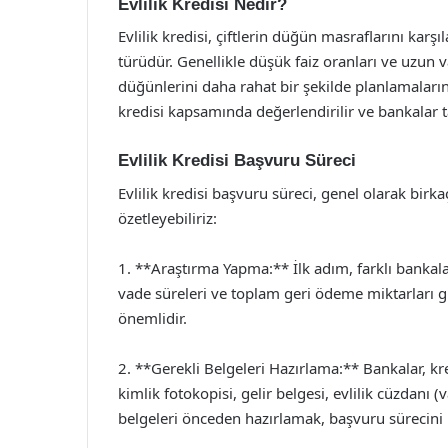
Evlilik Kredisi Nedir?
Evlilik kredisi, çiftlerin düğün masraflarını kar
türüdür. Genellikle düşük faiz oranları ve uzun v
düğünlerini daha rahat bir şekilde planlamalarına 
kredisi kapsamında değerlendirilir ve bankalar tar
Evlilik Kredisi Başvuru Süreci
Evlilik kredisi başvuru süreci, genel olarak bir
özetleyebiliriz:
1. **Araştırma Yapma:** İlk adım, farklı bankaların
vade süreleri ve toplam geri ödeme miktarları gi
önemlidir.
2. **Gerekli Belgeleri Hazırlama:** Bankalar, kre
kimlik fotokopisi, gelir belgesi, evlilik cüzdanı 
belgeleri önceden hazırlamak, başvuru sürecini h