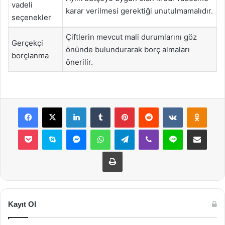
vadeli
karar verilmesi gerektiği unutulmamalıdır.
seçenekler
Çiftlerin mevcut mali durumlarını göz
Gerçekçi
önünde bulundurarak borç almaları
borçlanma
önerilir.
Facebook
X
LinkedIn
Tumblr
Pinterest
Reddit
VKontakte
Odnok
Pocket
Skype
Messenger
WhatsApp
Telegram
Viber
Line
E-Posta ile payla
Yazdır
Kayıt Ol