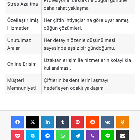
Profesyonel destek ile düğün gününe
Stres Azaltma
daha rahat yaklaşma.
Özelleştirilmiş
Her çiftin ihtiyaçlarına göre uyarlanmış
Hizmetler
düğün çözümleri.
Unutulmaz
Her detayın özenle düşünülmesi
Anılar
sayesinde eşsiz bir gündoğumu.
Uzaktan erişim ile hizmetlerin kolaylıkla
Online Erişim
kullanılması.
Müşteri
Çiftlerin beklentilerini aşmayı
Memnuniyeti
hedefleyen odaklı yaklaşım.
Facebook
X
LinkedIn
Tumblr
Pinterest
Reddit
VKontakte
Odnok
Pocket
Skype
Messenger
WhatsApp
Telegram
Viber
Line
E-Posta ile payla