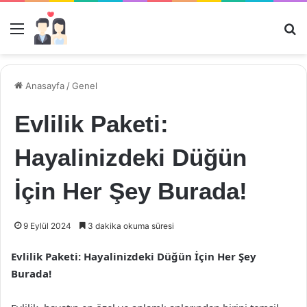
Menü
Ar
Anasayfa
/
Genel
Evlilik Paketi:
Hayalinizdeki Düğün
İçin Her Şey Burada!
9 Eylül 2024
3 dakika okuma süresi
Evlilik Paketi: Hayalinizdeki Düğün İçin Her Şey
Burada!