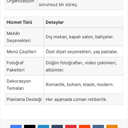
Organizasyon
sorunsuz bir süreç.
Hizmet Türü
Detaylar
Mekân
Dış mekan, kapalı salon, bahçeler.
Seçenekleri
Menü Çeşitleri
Özel diyet seçenekleri, yaş pastalar.
Fotoğraf
Düğün fotoğrafları, video çekimleri,
Paketleri
albümler.
Dekorasyon
Romantik, bohem, klasik, modern.
Temaları
Planlama Desteği
Her aşamada uzman rehberlik.
Facebook
X
LinkedIn
Tumblr
Pinterest
Reddit
VKontakte
Odnok