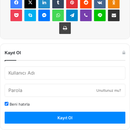
Pocket
Skype
Messenger
WhatsApp
Telegram
Viber
Line
E-Posta ile payla
Yazdır
Kayıt Ol
Unuttunuz mu?
Beni hatırla
Kayıt Ol