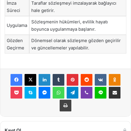
İmza
Taraflar sözleşmeyi imzalayarak bağlayıcı
Süreci
hale getirir.
Sözleşmenin hükümleri, evlilik hayatı
Uygulama
boyunca uygulanmaya başlanır.
Gözden
Dönemsel olarak sözleşme gözden geçirilir
Geçirme
ve güncellemeler yapılabilir.
Facebook
X
LinkedIn
Tumblr
Pinterest
Reddit
VKontakte
Odnok
Pocket
Skype
Messenger
WhatsApp
Telegram
Viber
Line
E-Posta ile payla
Yazdır
Kayıt Ol