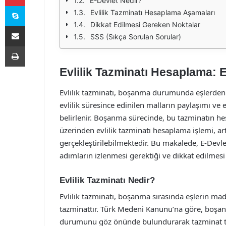
E-Devlet Nedir?
Skype
Evlilik Tazminatı Hesaplama Aşamaları
Dikkat Edilmesi Gereken Noktalar
E-Posta ile paylaş
SSS (Sıkça Sorulan Sorular)
Yazdır
Evlilik Tazminatı Hesaplama: E
Evlilik tazminatı, boşanma durumunda eşlerden b
evlilik süresince edinilen malların paylaşımı v
belirlenir. Boşanma sürecinde, bu tazminatın he
üzerinden evlilik tazminatı hesaplama işlemi, art
gerçekleştirilebilmektedir. Bu makalede, E-Devlet
adımların izlenmesi gerektiği ve dikkat edilmesi
Evlilik Tazminatı Nedir?
Evlilik tazminatı, boşanma sırasında eşlerin m
tazminattır. Türk Medeni Kanunu’na göre, boşa
durumunu göz önünde bulundurarak tazminat talep