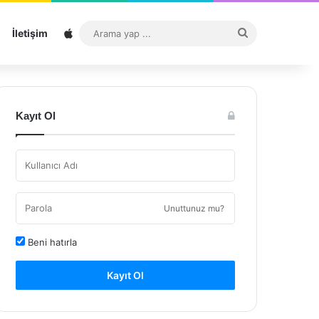
Sitemap
Arama
İletişim
yap
...
Kayıt Ol
Unuttunuz mu?
Beni hatırla
Kayıt Ol