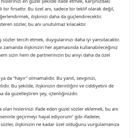
islerinizi en güzel şekilde ifade etmek, karşınızdaki
ir fırsattır. Bu özel anı, sadece bir teklif olarak değil,
eğerlendirmek, ilişkinizi daha da güçlendirecektir.
österen sözler, bu anı unutulmaz kılacaktır.
 sözler tercih etmek, duygularınızı daha iyi yansıtacaktır.
, aynı zamanda ilişkinizin her aşamasında kullanabileceğiniz
, hem sizin hem de partnerinizin bu anıyı daha da özel
” ya da “hayır” olmamalıdır. Bu yanıt, sevginizi,
idir. Bu şekilde, ilişkinizin derinliğini ve ciddiyetini de
da güzelleştiren şey, içtenliğinizdir.
na olan hislerinizi ifade eden güzel sözler eklemek, bu anı
 seninle geçirmeyi hayal ediyorum” gibi ifadeler,
u sözler, ilişkinizin ne kadar özel olduğunu vurgulamanıza