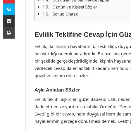
Skype
Özgün ve Kişisel Sözler
Sonuç Olarak
E-Posta ile paylaş
Yazdır
Evlilik Teklifine Cevap İçin Gü
Evlilik, iki insanın hayatlarını birleştirdiği, duygu
pekiştirdiği önemli bir adımdır. Bu özel an, genellik
bir şekilde gerçekleştirildiğinde, kişinin hayatın
verilecek cevap da en az teklif kadar önemlidir. İ
güzel ve anlam dolu sözler.
Aşkı Anlatan Sözler
Evlilik teklifi, aşkın en güzel ifadesidir. Bu ned
ifade etmenize yardımcı olabilir. Örneğin, “Seni
Evet!” gibi bir cevap, hem duygusal hem de samimi
hayallerimin gerçeğe dönüşmesi demek. Evet!” gib