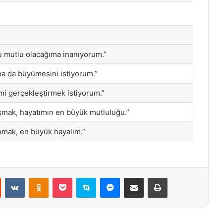
u mutlu olacağıma inanıyorum.”
ha da büyümesini istiyorum.”
mi gerçekleştirmek istiyorum.”
aşmak, hayatımın en büyük mutluluğu.”
anmak, en büyük hayalim.”
st
Reddit
VKontakte
Odnoklassniki
Pocket
Skype
Messenger
E-Posta ile paylaş
Yazdır