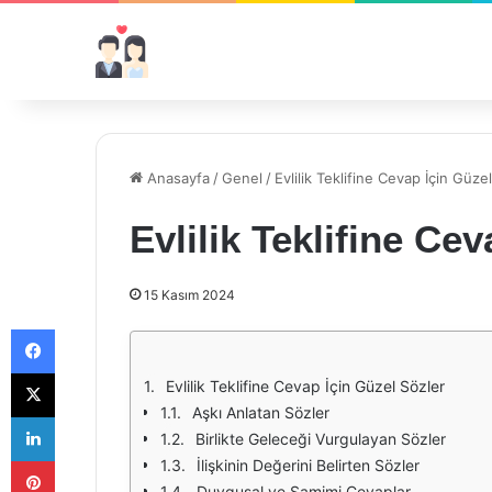
Anasayfa
/
Genel
/
Evlilik Teklifine Cevap İçin Güze
Evlilik Teklifine Ce
15 Kasım 2024
Facebook
X
Evlilik Teklifine Cevap İçin Güzel Sözler
Aşkı Anlatan Sözler
LinkedIn
Birlikte Geleceği Vurgulayan Sözler
Pinterest
İlişkinin Değerini Belirten Sözler
Duygusal ve Samimi Cevaplar