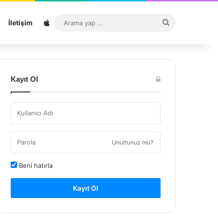
Sitemap
Arama
İletişim
yap
...
Kayıt Ol
Unuttunuz mu?
Beni hatırla
Kayıt Ol