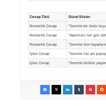
Cevap Türü
Güzel Sözler
Romantik Cevap
“Seninle bir ömür boy
Romantik Cevap
“Aşkımızın her gün da
Romantik Cevap
“Seninle tüm hayalleri
İçten Cevap
“Seninle her anı payl
İçten Cevap
“Seninle birlikte yaşl
Facebook
X
LinkedIn
Tumblr
Pintere