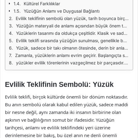
Kültürel Farklılıklar
Yüzüğün Anlamı ve Duygusal Bağlantı
Evlilik teklifinin sembolü olan yüzük, tarih boyunca birçok kültürde önemli bir yere sahip olmuştur. Yüzük, genellikle sonsuz aşkı ve bağlılığı simgeler. Bu semboller, çiftlerin birbirlerine olan bağlılıklarını ifade etmenin en güzel yollarından biridir. Yüzüğün dairesel şekli, sonsuzluğu temsil eder; bu da evlilikteki kalıcılığı ve sürekli sevgiyi simgeler. Özellikle nişan yüzüğü, evliliğe giden ilk adımın bir işareti olarak kabul edilir.
Yüzüğün materyali de anlamı açısından büyük önem taşır. Genellikle altın, gümüş veya platin gibi değerli metaller kullanılır. Bu metaller, kalıcılığı ve değerli olmayı simgeler. Ayrıca, genellikle elmas veya diğer değerli taşlarla süslenir. Elmas, sertliği ve dayanıklılığı ile bilinir; bu nedenle, evlilikteki zorluklara karşı dayanıklılığı temsil eder. Her taşın kendine özgü bir anlamı vardır ve çiftler, kişisel tercihlerine göre seçim yaparlar.
Yüzüklerin tasarımı da oldukça çeşitlidir. Klasik ve sade modellerden, modern ve karmaşık tasarımlara kadar birçok seçenek bulunmaktadır. Her çift, kendi tarzını ve hikayesini yansıtan bir yüzük seçmeyi tercih eder. Tasarımda kullanılan detaylar, çiftin karakterini ve ilişkisini yansıtır. Örneğin, vintage tarzı bir yüzük, geçmişe duyulan özlemi ve geleneksel değerlere bağlılığı simgelerken, minimalist bir tasarım modern ve sade bir aşkı temsil edebilir.
Evlilik teklifi sırasında yüzüğün sunulması, genellikle büyük bir heyecan ve duygusal bir an içerir. Bu özel an, çiftin yaşamında önemli bir dönüm noktasıdır ve yüzük, bu anı ölümsüzleştiren bir sembol olarak öne çıkar. Teklif sırasında yüzüğün görünürlüğü ve sunumu, bu anın büyüsünü artırır. Çiftler, bu anı unutulmaz kılmak için genellikle özel bir mekan seçerler veya anlamlı bir hikaye ile yüzüğü sunarlar.
Yüzük, sadece bir takı olmanın ötesinde, derin bir anlam taşır. İlişkilerde güven, sadakat ve sevgi gibi değerleri simgeler. Birçok çift, yüzüğü takarken bu anlamları hatırlayarak birbirlerine daha da yakınlaşır. Yüzüğün parmakta taşınması, ruhsal ve fiziksel bir bağın simgesidir. Bu bağ, çiftin birbirlerine olan hislerini güçlendirir ve ilişkilerinin derinleşmesine yardımcı olur.
Zamanla, yüzüklerin anlamı evrim geçirir. Başlangıçta sadece bir nişan sembolü olan yüzük, evlilik süreci boyunca farklı anlamlar kazanır. Çiftler, yıllar geçtikçe yüzüklerini anımsatıcı bir işaret olarak görürler ve her bir çizik veya taş, birlikte geçirdikleri anıları hatırlatır. Yüzüğün zamanla aşınması, ilişkinin dinamiğini ve birlikte yaşanan anların değerini simgeler.
yüzükler evlilik törenlerinin vazgeçilmez bir parçasıdır. Düğün sırasında çiftler, birbirlerine yüzüklerini takarak bağlılıklarını ve sadakatlerini bir kez daha tazelemiş olurlar. Bu ritüel, evliliğin sembolik bir ifadesidir ve çiftin birlikte çıktığı yolculuğun başlangıcını kutlar. Böylece yüzük, sadece bir takı değil, aynı zamanda bir yaşam boyu sürecek olan aşk ve bağlılık yolculuğunun bir simgesi haline gelir.
Evlilik Teklifinin Sembolü: Yüzük
Evlilik teklifi, birçok kültürde önemli bir dönüm noktasıdır.
Bu anın sembolü olarak kabul edilen yüzük, sadece maddi
bir nesne değil, aynı zamanda iki insanın birbirine olan
aşkının ve bağlılığının somut bir ifadesidir. Yüzüğün
tarihçesi, anlamı ve evlilik teklifindeki yeri üzerine
derinlemesine bir bakış, bu özel anın ne denli önemli