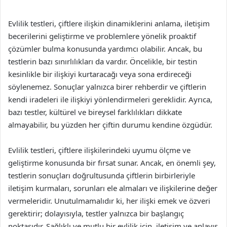
Evlilik testleri, çiftlere ilişkin dinamiklerini anlama, iletişim
becerilerini geliştirme ve problemlere yönelik proaktif
çözümler bulma konusunda yardımcı olabilir. Ancak, bu
testlerin bazı sınırlılıkları da vardır. Öncelikle, bir testin
kesinlikle bir ilişkiyi kurtaracağı veya sona erdireceği
söylenemez. Sonuçlar yalnızca birer rehberdir ve çiftlerin
kendi iradeleri ile ilişkiyi yönlendirmeleri gereklidir. Ayrıca,
bazı testler, kültürel ve bireysel farklılıkları dikkate
almayabilir, bu yüzden her çiftin durumu kendine özgüdür.
Evlilik testleri, çiftlere ilişkilerindeki uyumu ölçme ve
geliştirme konusunda bir fırsat sunar. Ancak, en önemli şey,
testlerin sonuçları doğrultusunda çiftlerin birbirleriyle
iletişim kurmaları, sorunları ele almaları ve ilişkilerine değer
vermeleridir. Unutulmamalıdır ki, her ilişki emek ve özveri
gerektirir; dolayısıyla, testler yalnızca bir başlangıç
noktasıdır. Sağlıklı ve mutlu bir evlilik için, iletişim ve anlayış