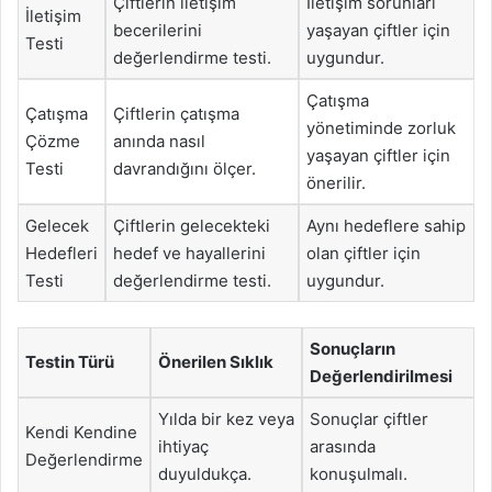
Çiftlerin iletişim
İletişim sorunları
İletişim
becerilerini
yaşayan çiftler için
Testi
değerlendirme testi.
uygundur.
Çatışma
Çatışma
Çiftlerin çatışma
yönetiminde zorluk
Çözme
anında nasıl
yaşayan çiftler için
Testi
davrandığını ölçer.
önerilir.
Gelecek
Çiftlerin gelecekteki
Aynı hedeflere sahip
Hedefleri
hedef ve hayallerini
olan çiftler için
Testi
değerlendirme testi.
uygundur.
Sonuçların
Testin Türü
Önerilen Sıklık
Değerlendirilmesi
Yılda bir kez veya
Sonuçlar çiftler
Kendi Kendine
ihtiyaç
arasında
Değerlendirme
duyuldukça.
konuşulmalı.