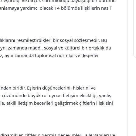
birleştirdiği ve birçok sorumluluğu paylaştığı bir durumu
 anlamaya yardımcı olacak 14 bölümde ilişkilerin nasıl
ılıklarını resmileştirdikleri bir sosyal sözleşmedir. Bu
 aynı zamanda maddi, sosyal ve kültürel bir ortaklık da
lmaz, aynı zamanda toplumsal normlar ve değerler
arından biridir. Eşlerin düşüncelerini, hislerini ve
n çözümünde büyük rol oynar. İletişim eksikliği, yanlış
etkili iletişim becerileri geliştirmek çiftlerin ilişkisini
dinamikler, çiftlerin geçmiş deneyimleri, aile yapıları ve