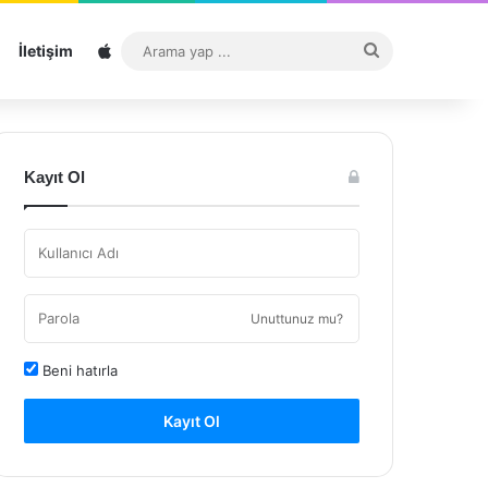
Sitemap
Arama
İletişim
yap
...
Kayıt Ol
Unuttunuz mu?
Beni hatırla
Kayıt Ol