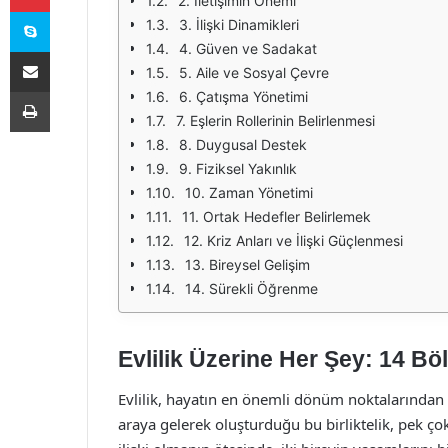
2. İletişimin Önemi
Skype
3. İlişki Dinamikleri
4. Güven ve Sadakat
E-Posta ile paylaş
5. Aile ve Sosyal Çevre
Yazdır
6. Çatışma Yönetimi
7. Eşlerin Rollerinin Belirlenmesi
8. Duygusal Destek
9. Fiziksel Yakınlık
10. Zaman Yönetimi
11. Ortak Hedefler Belirlemek
12. Kriz Anları ve İlişki Güçlenmesi
13. Bireysel Gelişim
14. Sürekli Öğrenme
Evlilik Üzerine Her Şey: 14 Bö
Evlilik, hayatın en önemli dönüm noktalarından bi
araya gelerek oluşturduğu bu birliktelik, pek çok