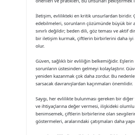
önerileri ve pratikleri, bu unsurları pekiştirmek
İletişim, evlilikteki en kritik unsurlardan biridir
edebilmeleri, sorunların çözümünde büyük bir avan
sınırlı değildir; beden dili, göz teması ve aktif d
bir iletişim kurmak, çiftlerin birbirlerini daha iy
olur.
Güven, sağlıklı bir evliliğin belkemiğidir. Eşlerin
sorunların üstesinden gelmeyi kolaylaştırır. Gü
yeniden kazanmak çok daha zordur. Bu nedenle, çi
sarsacak davranışlardan kaçınmaları önemlidir.
Saygı, her evlilikte bulunması gereken bir diğer t
ve ihtiyaçlarına değer vermesi, ilişkideki olumlu d
benimsemek, çiftlerin birbirlerine olan sevgilerini 
göstermeleri, aralarındaki çatışmaları daha yapıc