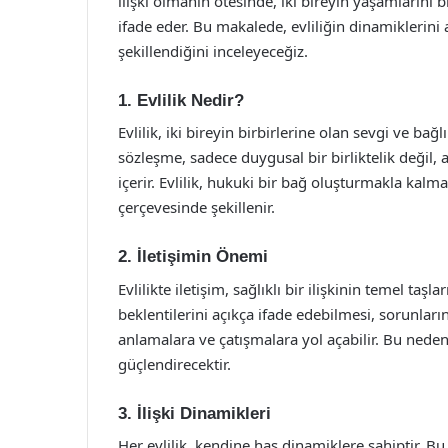
ilişki olmanın ötesinde, iki bireyin yaşamlarını 
ifade eder. Bu makalede, evliliğin dinamiklerini
şekillendiğini inceleyeceğiz.
1. Evlilik Nedir?
Evlilik, iki bireyin birbirlerine olan sevgi ve bağl
sözleşme, sadece duygusal bir birliktelik değil,
içerir. Evlilik, hukuki bir bağ oluşturmakla ka
çerçevesinde şekillenir.
2. İletişimin Önemi
Evlilikte iletişim, sağlıklı bir ilişkinin temel taşl
beklentilerini açıkça ifade edebilmesi, sorunları
anlamalara ve çatışmalara yol açabilir. Bu nedenle, 
güçlendirecektir.
3. İlişki Dinamikleri
Her evlilik, kendine has dinamiklere sahiptir. Bu 