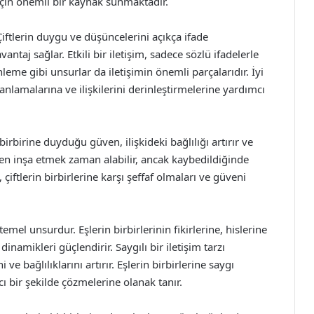
 için önemli bir kaynak sunmaktadır.
. Çiftlerin duygu ve düşüncelerini açıkça ifade
taj sağlar. Etkili bir iletişim, sadece sözlü ifadelerle
inleme gibi unsurlar da iletişimin önemli parçalarıdır. İyi
i anlamalarına ve ilişkilerini derinleştirmelerine yardımcı
 birbirine duyduğu güven, ilişkideki bağlılığı artırır ve
ven inşa etmek zaman alabilir, ancak kaybedildiğinde
ftlerin birbirlerine karşı şeffaf olmaları ve güveni
emel unsurdur. Eşlerin birbirlerinin fikirlerine, hislerine
inamikleri güçlendirir. Saygılı bir iletişim tarzı
ve bağlılıklarını artırır. Eşlerin birbirlerine saygı
ı bir şekilde çözmelerine olanak tanır.