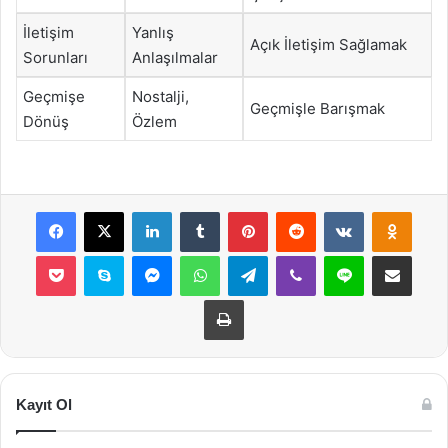
İletişim
Yanlış
Açık İletişim Sağlamak
Sorunları
Anlaşılmalar
Geçmişe
Nostalji,
Geçmişle Barışmak
Dönüş
Özlem
Facebook
X
LinkedIn
Tumblr
Pinterest
Reddit
VKontakte
Odnok
Pocket
Skype
Messenger
WhatsApp
Telegram
Viber
Line
E-Posta ile payla
Yazdır
Kayıt Ol