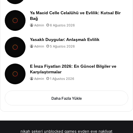
Ya Macid Celle Celalühü ve Evlilik: Kutsal Bir
Bağ
Admin
6 Ağustos 2026
Yasaklı Duygular: Anlaşmalı Evlilik
Admin
5 Ağustos 2026
E İmza Fiyatları 2026: En Güncel Bilgiler ve
Karşılaştırmalar
Admin
1 Ağustos 2026
Daha Fazla Yükle
nikah şekeri
unblocked games
evden eve nakliyat