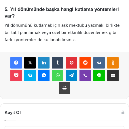
5. Yıl dönümünde başka hangi kutlama yöntemleri
var?
Yıl dönümünü kutlamak için aşk mektubu yazmak, birlikte
bir tatil planlamak veya özel bir etkinlik düzenlemek gibi
farklı yöntemler de kullanabilirsiniz.
Facebook
X
LinkedIn
Tumblr
Pinterest
Reddit
VKontakte
Odnok
Pocket
Skype
Messenger
WhatsApp
Telegram
Viber
Line
E-Posta ile payla
Yazdır
Kayıt Ol