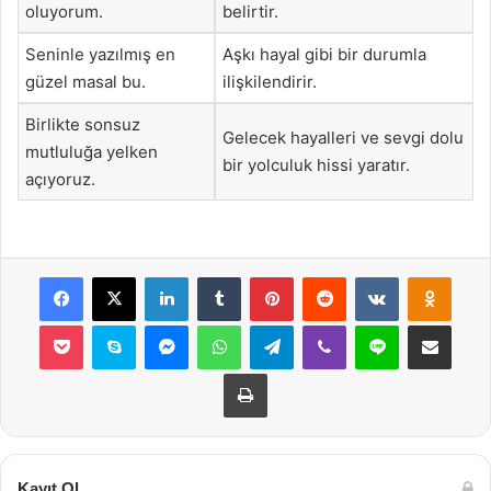
oluyorum.
belirtir.
Seninle yazılmış en
Aşkı hayal gibi bir durumla
güzel masal bu.
ilişkilendirir.
Birlikte sonsuz
Gelecek hayalleri ve sevgi dolu
mutluluğa yelken
bir yolculuk hissi yaratır.
açıyoruz.
Facebook
X
LinkedIn
Tumblr
Pinterest
Reddit
VKontakte
Odnok
Pocket
Skype
Messenger
WhatsApp
Telegram
Viber
Line
E-Posta ile payla
Yazdır
Kayıt Ol