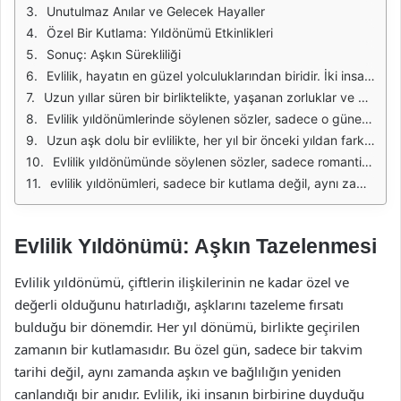
Unutulmaz Anılar ve Gelecek Hayaller
Özel Bir Kutlama: Yıldönümü Etkinlikleri
Sonuç: Aşkın Sürekliliği
Evlilik, hayatın en güzel yolculuklarından biridir. İki insanın birbirine duyduğu sevgi ve bağlılık, yıllar geçtikçe daha da derinleşir. Evlilik yıldönümleri, bu yolculuğun yıl dönümlerini kutlamak için bir fırsat sunar. Her yıl, o güne özel anılar biriktirirken, aynı zamanda birlikte geçirdiğiniz zamanın değerini de hatırlatır. Aşk dolu bir evlilik, karşılıklı anlayış, saygı ve destekle beslenir. Bu yüzden, her evlilik yıldönümünde, bu değerlerin ne kadar önemli olduğunu dile getirmek gerekir.
Uzun yıllar süren bir birliktelikte, yaşanan zorluklar ve mutluluklar, ilişkiyi daha da güçlendirir. Zamanla, iki kişi arasındaki bağ derinleşir ve bu bağ, her geçen yıl yeni bir anlam kazanır. Evlilik yıldönümleri, bu bağların kutlandığı özel anlar haline gelir. Aşk dolu sözler, bu özel günlerde eşlerin birbirlerine olan sevgilerini ifade etmeleri için harika bir yol sunar. Kimi zaman basit bir teşekkür, kimi zaman duygusal bir mektup, bazen de birlikte geçirilen anıları hatırlatan bir konuşma, bu özel anları daha da anlamlı kılar.
Evlilik yıldönümlerinde söylenen sözler, sadece o güne özgü duyguları değil, aynı zamanda geçmişteki tüm anıları da canlandırır. Beraber yaşanan mutlu anlar, zor zamanlar ve tüm bunların üstesinden gelinmesi, ilişkinin ne kadar güçlü olduğunu gösterir. Bu nedenle, evlilik yıldönümü sözleri, sevgi dolu bir geçmişin ve geleceğe dair umutların bir yansımasıdır. Zamanla açığa çıkan derin duygular, aşkı daha da anlamlı kılar ve her yıldönümünde bu duyguların yeniden dile gelmesi önemlidir.
Uzun aşk dolu bir evlilikte, her yıl bir önceki yıldan farklı olarak yeni deneyimler yaşanır. Birlikte seyahatler, yeni hobiler edinmek, çocuk sahibi olmak gibi olaylar, ilişkiye zenginlik katar. Bu tür deneyimler, evlilik yıldönümlerinde paylaşılacak güzel anılar oluşturur. Eşler, bu anıları hatırlarken, birbirlerine olan sevgilerini yeniden tazeleme fırsatı bulurlar. Evlilik yıldönümü, sadece bir tarih değil, aynı zamanda bir dönüm noktasıdır; geçmişteki güzel anıları hatırlarken, geleceğe dair umutları da yeşertir.
Evlilik yıldönümünde söylenen sözler, sadece romantik bir jest değil, aynı zamanda bir bağın ne kadar güçlü olduğunu gösterir. Eşler, birbirlerine duydukları sevgiyi ifade ederken, aynı zamanda ilişkilerini daha da derinleştirirler. Sevgi dolu sözler, ilişkinin her anında önemli bir yer tutar. Bu sözler, iki kişinin nasıl bir bütün haline geldiğini ve birbirlerine olan bağlarını nasıl güçlendirdiğini anlatır. Unutulmamalıdır ki, her yıl biriktirilen anılar, her evlilik yıldönümünde bir araya gelir ve bu anılar, ilişkinin temel taşlarını oluşturur.
evlilik yıldönümleri, sadece bir kutlama değil, aynı zamanda bir teşekkür ve sevgi gösterme fırsatıdır. Aşk dolu sözler, bu özel günlerde eşlerin birbirlerine olan sevgilerini dile getirmeleri için çok değerlidir. Geçen yıllar içinde yaşanan her anı, her zorluk ve her mutluluk, evliliği daha anlamlı kılar. Evlilik yıldönümlerinde söylenen sözler, sadece o gün için değil, tüm bir ömür boyu hatırlanacak duyguların ifadesidir. Bu yüzden, her yıl dönümünde, bu özel anları kutlamak, ilişkinin güçlenmesine katkıda bulunur.
Evlilik Yıldönümü: Aşkın Tazelenmesi
Evlilik yıldönümü, çiftlerin ilişkilerinin ne kadar özel ve
değerli olduğunu hatırladığı, aşklarını tazeleme fırsatı
bulduğu bir dönemdir. Her yıl dönümü, birlikte geçirilen
zamanın bir kutlamasıdır. Bu özel gün, sadece bir takvim
tarihi değil, aynı zamanda aşkın ve bağlılığın yeniden
canlandığı bir anıdır. Evlilik, iki insanın birbirine duyduğu