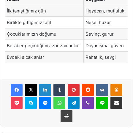
İlk tanıştığımız gün
Heyecan, mutluluk
Birlikte gittiğimiz tatil
Neşe, huzur
Çocuklarımızın doğumu
Sevinç, gurur
Beraber geçirdiğimiz zor zamanlar
Dayanışma, güven
Evdeki sıcak anlar
Rahatlık, sevgi
Facebook
X
LinkedIn
Tumblr
Pinterest
Reddit
VKontakte
Odnok
Pocket
Skype
Messenger
WhatsApp
Telegram
Viber
Line
E-Posta ile payla
Yazdır