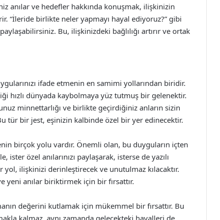
iniz anılar ve hedefler hakkında konuşmak, ilişkinizin
. “İleride birlikte neler yapmayı hayal ediyoruz?” gibi
ylaşabilirsiniz. Bu, ilişkinizdeki bağlılığı artırır ve ortak
ygularınızı ifade etmenin en samimi yollarından biridir.
diği hızlı dünyada kaybolmaya yüz tutmuş bir gelenektir.
z minnettarlığı ve birlikte geçirdiğiniz anların sizin
 tür bir jest, eşinizin kalbinde özel bir yer edinecektir.
nin birçok yolu vardır. Önemli olan, bu duyguların içten
le, ister özel anılarınızı paylaşarak, isterse de yazılı
r yol, ilişkinizi derinleştirecek ve unutulmaz kılacaktır.
eni anılar biriktirmek için bir fırsattır.
zamanın değerini kutlamak için mükemmel bir fırsattır. Bu
amakla kalmaz, aynı zamanda gelecekteki hayalleri de