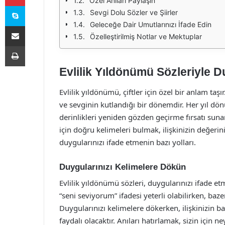
Özel Anıları Paylaşın
Skype
Sevgi Dolu Sözler ve Şiirler
Geleceğe Dair Umutlarınızı İfade Edin
E-Posta ile paylaş
Özelleştirilmiş Notlar ve Mektuplar
Yazdır
Evlilik Yıldönümü Sözleriyle D
Evlilik yıldönümü, çiftler için özel bir anlam taşı
ve sevginin kutlandığı bir dönemdir. Her yıl dö
derinlikleri yeniden gözden geçirme fırsatı sunar
için doğru kelimeleri bulmak, ilişkinizin değerin
duygularınızı ifade etmenin bazı yolları.
Duygularınızı Kelimelere Dökün
Evlilik yıldönümü sözleri, duygularınızı ifade etm
“seni seviyorum” ifadesi yeterli olabilirken, baz
Duygularınızı kelimelere dökerken, ilişkinizin
faydalı olacaktır. Anıları hatırlamak, sizin için