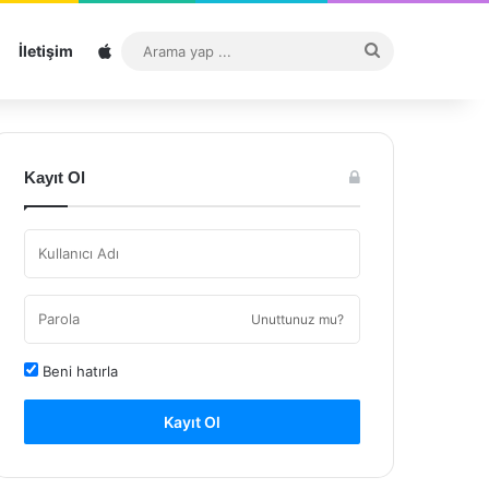
Sitemap
Arama
İletişim
yap
...
Kayıt Ol
Unuttunuz mu?
Beni hatırla
Kayıt Ol