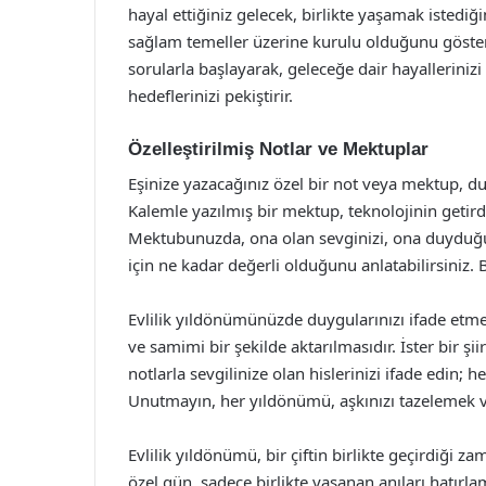
hayal ettiğiniz gelecek, birlikte yaşamak istediğ
sağlam temeller üzerine kurulu olduğunu gösterir
sorularla başlayarak, geleceğe dair hayallerinizi pa
hedeflerinizi pekiştirir.
Özelleştirilmiş Notlar ve Mektuplar
Eşinize yazacağınız özel bir not veya mektup, du
Kalemle yazılmış bir mektup, teknolojinin getir
Mektubunuzda, ona olan sevginizi, ona duyduğunu
için ne kadar değerli olduğunu anlatabilirsiniz. Bu
Evlilik yıldönümünüzde duygularınızı ifade etme
ve samimi bir şekilde aktarılmasıdır. İster bir şiir
notlarla sevgilinize olan hislerinizi ifade edin; he
Unutmayın, her yıldönümü, aşkınızı tazelemek ve y
Evlilik yıldönümü, bir çiftin birlikte geçirdiği 
özel gün, sadece birlikte yaşanan anıları hatırl