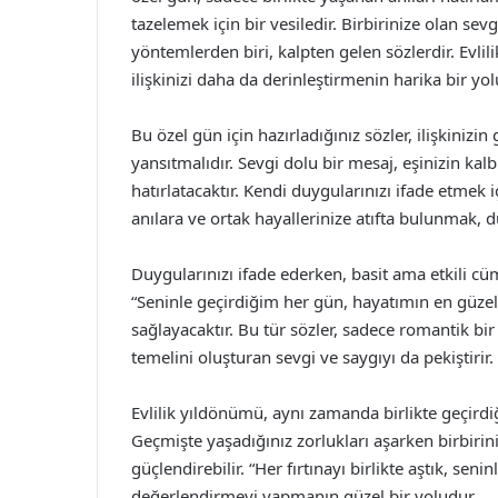
tazelemek için bir vesiledir. Birbirinize olan sev
yöntemlerden biri, kalpten gelen sözlerdir. Evlil
ilişkinizi daha da derinleştirmenin harika bir yol
Bu özel gün için hazırladığınız sözler, ilişkinizi
yansıtmalıdır. Sevgi dolu bir mesaj, eşinizin kalb
hatırlatacaktır. Kendi duygularınızı ifade etmek i
anılara ve ortak hayallerinize atıfta bulunmak, d
Duygularınızı ifade ederken, basit ama etkili cüm
“Seninle geçirdiğim her gün, hayatımın en güzel g
sağlayacaktır. Bu tür sözler, sadece romantik b
temelini oluşturan sevgi ve saygıyı da pekiştirir.
Evlilik yıldönümü, aynı zamanda birlikte geçirdiğ
Geçmişte yaşadığınız zorlukları aşarken birbirin
güçlendirebilir. “Her fırtınayı birlikte aştık, seni
değerlendirmeyi yapmanın güzel bir yoludur.