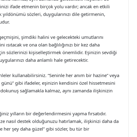
ginizi ifade etmenin birçok yolu vardır; ancak en etkili
ik yıldönümü sözleri, duygularınızı dile getirmenin,
udur.
n geçmişini, şimdiki halini ve gelecekteki umutlarını
ini ısıtacak ve ona olan bağlılığınızı bir kez daha
çin sözlerinizi kişiselleştirmek önemlidir. Eşinizin sevdiği
uygularınızı daha anlamlı hale getirecektir.
leler kullanabilirsiniz. “Seninle her anım bir hazine” veya
ünü” gibi ifadeler, eşinizin kendisini özel hissetmesini
ir dokunuş sağlamakla kalmaz, aynı zamanda ilişkinizin
iniz yılların bir değerlendirmesini yapma fırsatıdır.
ize nasıl destek olduğunuzu hatırlamak, ilişkinizi daha da
nle her şey daha güzel” gibi sözler, bu tür bir