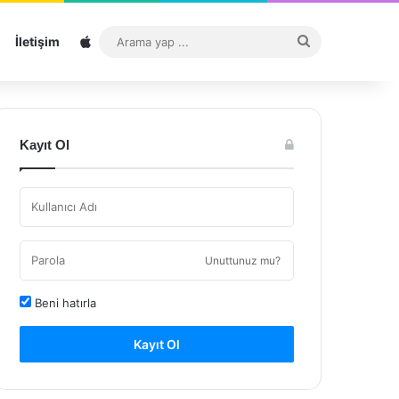
Sitemap
Arama
İletişim
yap
...
Kayıt Ol
Unuttunuz mu?
Beni hatırla
Kayıt Ol