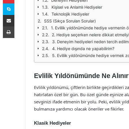
Deneyim Hediyeleri
Skype
Kişisel ve Anlamlı Hediyeler
Teknolojik Hediyeler
E-Posta ile paylaş
SSS (Sıkça Sorulan Sorular)
Yazdır
1. Evlilik yıldönümünde hediye vermenin 
2. Hediye seçerken nelere dikkat etmeliy
3. Deneyim hediyeleri neden tercih edilme
4. Hediye dışında ne yapabilirim?
5. Evlilik yıldönümünde hediye vermek z
Evlilik Yıldönümünde Ne Alınır?
Evlilik yıldönümü, çiftlerin birlikte geçirdikleri
hatırlatan özel bir gün. Bu özel günde eşinize ala
sevginizi ifade etmenin bir yolu. Peki, evlilik 
bulmanıza yardımcı olacak öneriler ve fikirler.
Klasik Hediyeler