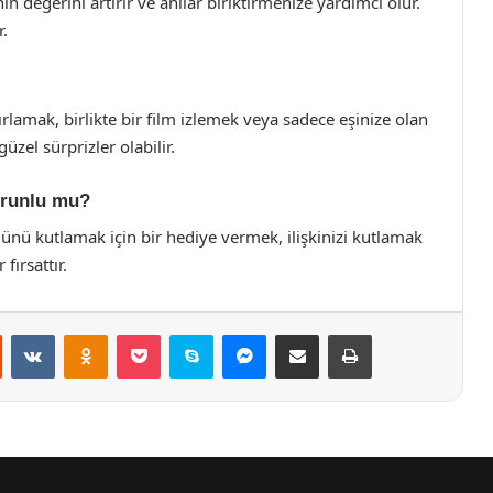
n değerini artırır ve anılar biriktirmenize yardımcı olur.
r.
lamak, birlikte bir film izlemek veya sadece eşinize olan
zel sürprizler olabilir.
orunlu mu?
ünü kutlamak için bir hediye vermek, ilişkinizi kutlamak
fırsattır.
st
Reddit
VKontakte
Odnoklassniki
Pocket
Skype
Messenger
E-Posta ile paylaş
Yazdır