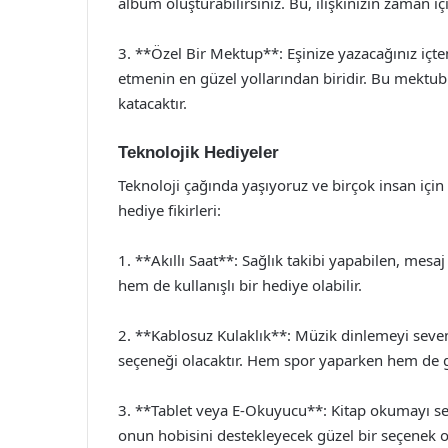
albüm oluşturabilirsiniz. Bu, ilişkinizin zaman iç
3. **Özel Bir Mektup**: Eşinize yazacağınız içten
etmenin en güzel yollarından biridir. Bu mektubu
katacaktır.
Teknolojik Hediyeler
Teknoloji çağında yaşıyoruz ve birçok insan için 
hediye fikirleri:
1. **Akıllı Saat**: Sağlık takibi yapabilen, mesaj
hem de kullanışlı bir hediye olabilir.
2. **Kablosuz Kulaklık**: Müzik dinlemeyi seven 
seçeneği olacaktır. Hem spor yaparken hem de gü
3. **Tablet veya E-Okuyucu**: Kitap okumayı se
onun hobisini destekleyecek güzel bir seçenek ol