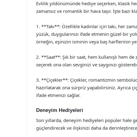
Evlilik yıldönümünde hediye seçerken, klasik hedi
zamansız ve romantik bir hava taşır. İşte bazı kla
1. **Takı**: Özellikle kadınlar için takı, her zam
yüzük, duygularınızı ifade etmenin güzel bir yol
örneğin, eşinizin isminin veya baş harflerinin yer 
2. **Saat**: Şık bir saat, hem kullanışlı hem de za
seçerek ona olan sevginizi ve saygınızı gösterebil
3. **Çiçekler**: Çiçekler, romantizmin sembolüdü
hazırlatarak ona sürpriz yapabilirsiniz. Ayrıca ç
ifade etmenizi sağlar.
Deneyim Hediyeleri
Son yıllarda, deneyim hediyeleri popüler hale gel
güçlendirecek ve ilişkinizi daha da derinleştirecek