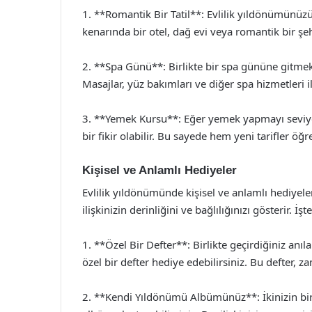
1. **Romantik Bir Tatil**: Evlilik yıldönümünüzü k
kenarında bir otel, dağ evi veya romantik bir şehi
2. **Spa Günü**: Birlikte bir spa gününe gitmek
Masajlar, yüz bakımları ve diğer spa hizmetleri ile
3. **Yemek Kursu**: Eğer yemek yapmayı seviyors
bir fikir olabilir. Bu sayede hem yeni tarifler öğ
Kişisel ve Anlamlı Hediyeler
Evlilik yıldönümünde kişisel ve anlamlı hediyeler,
ilişkinizin derinliğini ve bağlılığınızı gösterir. İşt
1. **Özel Bir Defter**: Birlikte geçirdiğiniz anı
özel bir defter hediye edebilirsiniz. Bu defter, z
2. **Kendi Yıldönümü Albümünüz**: İkinizin birli